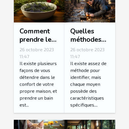
Comment
Quelles
prendre le
méthodes
bain le plus
pour
26 octobre 2023
26 octobre 2023
relaxant de
détecter une
11:47
11:47
votre vie ?
fuite d’eau ?
Il existe plusieurs
Il existe assez de
façons de vous
méthode pour
détendre dans le
identifier, mais
confort de votre
chaque moyen
propre maison, et
possède des
prendre un bain
caractéristiques
est...
spécifiques....