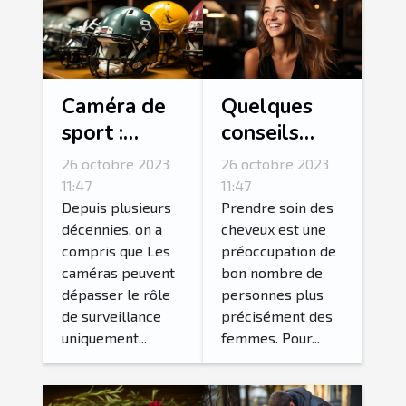
Caméra de
Quelques
sport :
conseils
parlons-en !
pour
26 octobre 2023
26 octobre 2023
fortifier ses
11:47
11:47
cheveux ?
Depuis plusieurs
Prendre soin des
décennies, on a
cheveux est une
compris que Les
préoccupation de
caméras peuvent
bon nombre de
dépasser le rôle
personnes plus
de surveillance
précisément des
uniquement...
femmes. Pour...