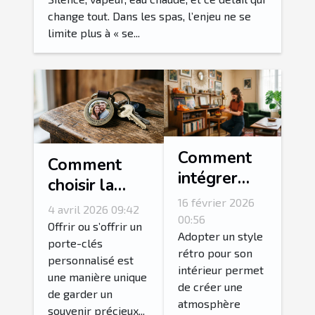
change tout. Dans les spas, l’enjeu ne se
limite plus à « se...
Comment
Comment
intégrer
choisir la
des
photo idéale
16 février 2026
4 avril 2026 09:42
accessoires
00:56
pour votre
Offrir ou s’offrir un
vintage
Adopter un style
porte-clés
porte-clés
rétro pour son
pour un
personnalisé est
personnalisé?
intérieur permet
intérieur
une manière unique
de créer une
de garder un
rétro
atmosphère
souvenir précieux...