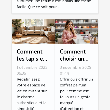
sublimer une tenue n’est jamais une tâche
facile. Que ce soit pour...
Comment
Comment
les tapis en
choisir un
jute peuvent
coffret
1 décembre 2025
3 novembre 2025
transformer
parfum pour
06:36
01:44
votre
femme idéal
Redéfinissez
Offrir ou s'offrir un
votre espace de
coffret parfum
intérieur ?
?
vie en misant sur
pour femme est
le charme
toujours un geste
authentique et la
marqué
simplicité
d’attention et