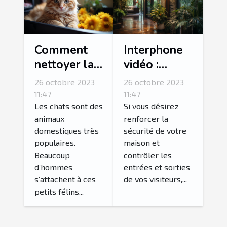
Comment
Interphone
nettoyer la
vidéo :
litière de
Comment
26 octobre 2023
26 octobre 2023
son chat ?
réussir son
11:47
11:47
choix ?
Les chats sont des
Si vous désirez
animaux
renforcer la
domestiques très
sécurité de votre
populaires.
maison et
Beaucoup
contrôler les
d’hommes
entrées et sorties
s’attachent à ces
de vos visiteurs,...
petits félins...