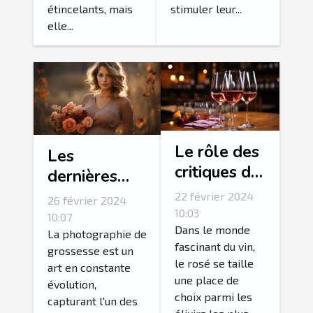
étincelants, mais
stimuler leur...
elle...
Le rôle des
Les
critiques de
dernières
vin dans la
tendances en
22 février 2024
26 février 2024
valorisation
10:03
matière de
10:07
du rosé
Dans le monde
photographie
La photographie de
fascinant du vin,
grossesse est un
de grossesse
le rosé se taille
art en constante
une place de
évolution,
choix parmi les
capturant l'un des