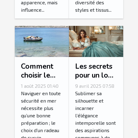
apparence, mais
diversité des
influence...
styles et tissus...
Comment
Les secrets
choisir le
pour un look
bon radeau
glamoureux
1 août 2025 01:40
9 avril 2025 07:58
de survie
avec des
Naviguer en toute
Sublimer sa
pour votre
corsets et
sécurité en mer
silhouette et
nécessite plus
incarner
équipage ?
bustiers
qu’une bonne
l’élégance
préparation ; le
intemporelle sont
choix d’un radeau
des aspirations
de survie...
communes à de