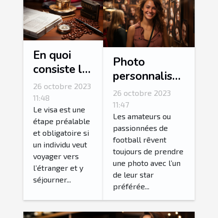
En quoi
Photo
consiste la
personnalisée
procédure
26 octobre 2023
: comment
26 octobre 2023
de
11:48
personnalisé
11:47
demande
Le visa est une
sa photo avec
Les amateurs ou
étape préalable
ESTA ?
passionnées de
l’une de ses
et obligatoire si
football rêvent
stars
un individu veut
toujours de prendre
voyager vers
préférées ?
une photo avec l’un
l’étranger et y
de leur star
séjourner...
préférée...