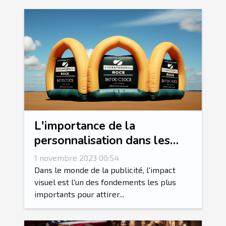
L'importance de la
personnalisation dans les
arches gonflables
1 novembre 2023 00:54
publicitaires
Dans le monde de la publicité, l'impact
visuel est l'un des fondements les plus
importants pour attirer...