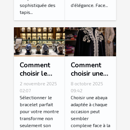
sophistiquée des
d’élégance. Face...
tapis...
Comment
Comment
choisir le
choisir une
bracelet
abaya
2 novembre 2025
8 octobre 2025
idéal pour
adaptée à
02:07
09:42
votre
chaque
Sélectionner le
Choisir une abaya
bracelet parfait
adaptée à chaque
montre ?
occasion ?
pour votre montre
occasion peut
transforme non
sembler
seulement son
complexe face à la