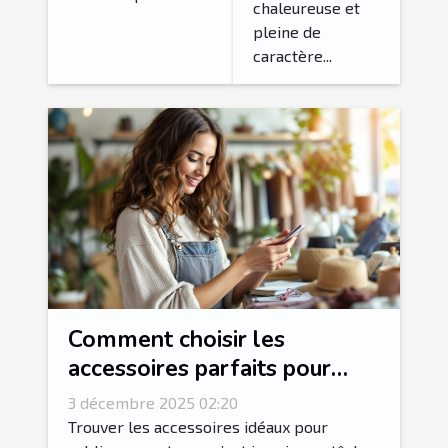
authentique
chaleureuse et
?
pleine de
caractère...
Comment choisir les
accessoires parfaits pour
votre style vestimentaire ?
3 décembre 2025 02:20
Trouver les accessoires idéaux pour