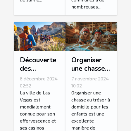
nombreuses...
Découverte
Organiser
des
une chasse
merveilles
au trésor
6 décembre 2024
7 novembre 2024
naturelles
thématique
02:52
10:02
autour de
pour enfants
La ville de Las
Organiser une
Vegas est
chasse au trésor à
Las Vegas
à domicile
mondialement
domicile pour les
en excursion
connue pour son
enfants est une
guidée
effervescence et
excellente
ses casinos
manière de