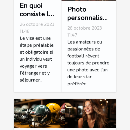
En quoi
Photo
consiste la
personnalisée
procédure
26 octobre 2023
: comment
26 octobre 2023
de
11:48
personnalisé
11:47
demande
Le visa est une
sa photo avec
Les amateurs ou
étape préalable
ESTA ?
passionnées de
l’une de ses
et obligatoire si
football rêvent
stars
un individu veut
toujours de prendre
voyager vers
préférées ?
une photo avec l’un
l’étranger et y
de leur star
séjourner...
préférée...