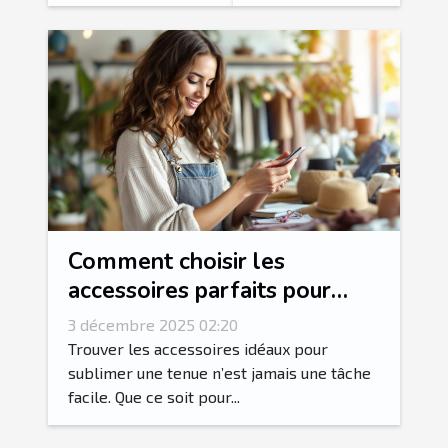
Comment choisir les
accessoires parfaits pour
votre style vestimentaire ?
3 décembre 2025 02:20
Trouver les accessoires idéaux pour
sublimer une tenue n’est jamais une tâche
facile. Que ce soit pour...