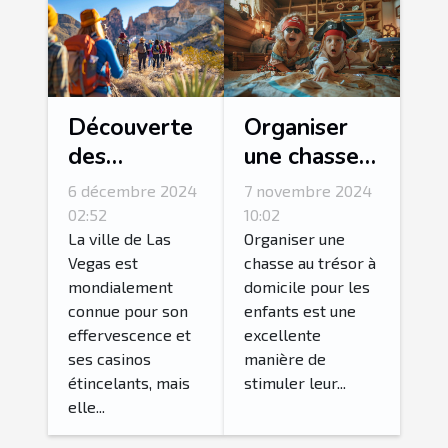
Découverte
Organiser
des
une chasse
merveilles
au trésor
6 décembre 2024
7 novembre 2024
naturelles
thématique
02:52
10:02
autour de
pour enfants
La ville de Las
Organiser une
Vegas est
chasse au trésor à
Las Vegas
à domicile
mondialement
domicile pour les
en excursion
connue pour son
enfants est une
guidée
effervescence et
excellente
ses casinos
manière de
étincelants, mais
stimuler leur...
elle...