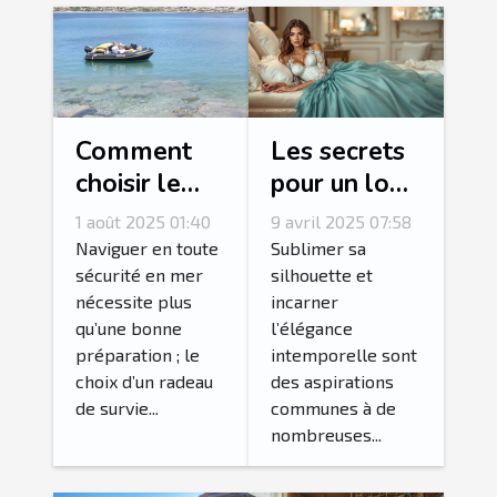
Comment
Les secrets
choisir le
pour un look
bon radeau
glamoureux
1 août 2025 01:40
9 avril 2025 07:58
de survie
avec des
Naviguer en toute
Sublimer sa
pour votre
corsets et
sécurité en mer
silhouette et
nécessite plus
incarner
équipage ?
bustiers
qu’une bonne
l’élégance
préparation ; le
intemporelle sont
choix d’un radeau
des aspirations
de survie...
communes à de
nombreuses...