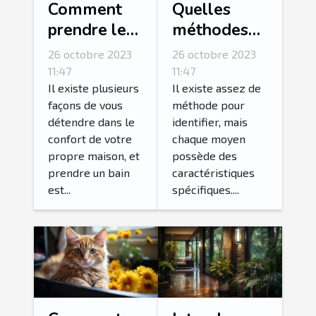
Comment
Quelles
prendre le
méthodes
bain le plus
pour
26 octobre 2023
26 octobre 2023
relaxant de
détecter une
11:47
11:47
votre vie ?
fuite d’eau ?
Il existe plusieurs
Il existe assez de
façons de vous
méthode pour
détendre dans le
identifier, mais
confort de votre
chaque moyen
propre maison, et
possède des
prendre un bain
caractéristiques
est...
spécifiques....