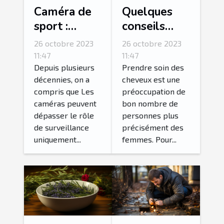
Caméra de
Quelques
sport :
conseils
parlons-en !
pour
26 octobre 2023
26 octobre 2023
fortifier ses
11:47
11:47
cheveux ?
Depuis plusieurs
Prendre soin des
décennies, on a
cheveux est une
compris que Les
préoccupation de
caméras peuvent
bon nombre de
dépasser le rôle
personnes plus
de surveillance
précisément des
uniquement...
femmes. Pour...