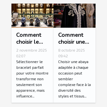
Comment
Comment
choisir le
choisir une
bracelet
abaya
2 novembre 2025
8 octobre 2025
idéal pour
adaptée à
02:07
09:42
votre
chaque
Sélectionner le
Choisir une abaya
bracelet parfait
adaptée à chaque
montre ?
occasion ?
pour votre montre
occasion peut
transforme non
sembler
seulement son
complexe face à la
apparence, mais
diversité des
influence...
styles et tissus...