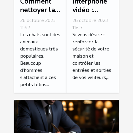
Comment
Interphone
nettoyer la
vidéo :
litière de
Comment
26 octobre 2023
26 octobre 2023
son chat ?
réussir son
11:47
11:47
choix ?
Les chats sont des
Si vous désirez
animaux
renforcer la
domestiques très
sécurité de votre
populaires.
maison et
Beaucoup
contrôler les
d’hommes
entrées et sorties
s’attachent à ces
de vos visiteurs,...
petits félins...