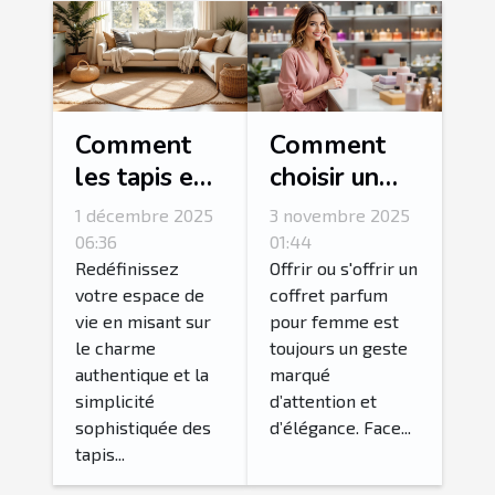
Comment
Comment
les tapis en
choisir un
jute peuvent
coffret
1 décembre 2025
3 novembre 2025
transformer
parfum pour
06:36
01:44
votre
femme idéal
Redéfinissez
Offrir ou s'offrir un
votre espace de
coffret parfum
intérieur ?
?
vie en misant sur
pour femme est
le charme
toujours un geste
authentique et la
marqué
simplicité
d’attention et
sophistiquée des
d’élégance. Face...
tapis...