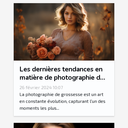
Les dernières tendances en
matière de photographie de
grossesse
26 février 2024 10:07
La photographie de grossesse est un art
en constante évolution, capturant l'un des
moments les plus...