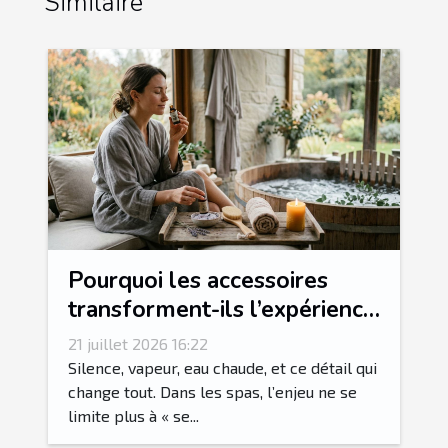
Similaire
Pourquoi les accessoires
transforment-ils l’expérience
spa en rituel sensoriel ?
21 juillet 2026 16:22
Silence, vapeur, eau chaude, et ce détail qui
change tout. Dans les spas, l’enjeu ne se
limite plus à « se...