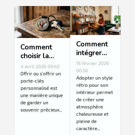
Comment
Comment
intégrer
choisir la
des
photo idéale
16 février 2026
4 avril 2026 09:42
accessoires
00:56
pour votre
Offrir ou s’offrir un
vintage
Adopter un style
porte-clés
porte-clés
rétro pour son
pour un
personnalisé est
personnalisé?
intérieur permet
intérieur
une manière unique
de créer une
de garder un
rétro
atmosphère
souvenir précieux...
authentique
chaleureuse et
?
pleine de
caractère...