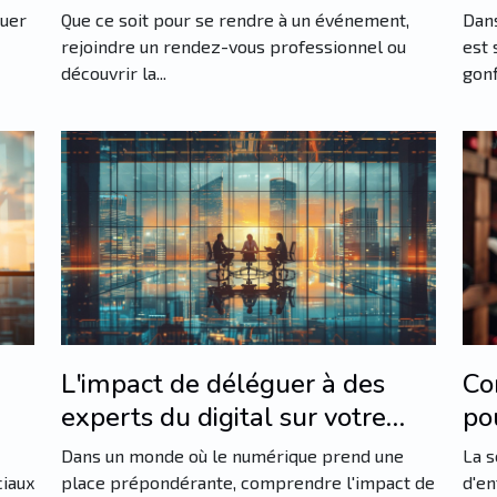
Cannes
vi
ouer
Que ce soit pour se rendre à un événement,
Dans
rejoindre un rendez-vous professionnel ou
est 
découvrir la...
gonf
L'impact de déléguer à des
Co
experts du digital sur votre
po
efficacité
Dans un monde où le numérique prend une
La s
ciaux
place prépondérante, comprendre l'impact de
d'en