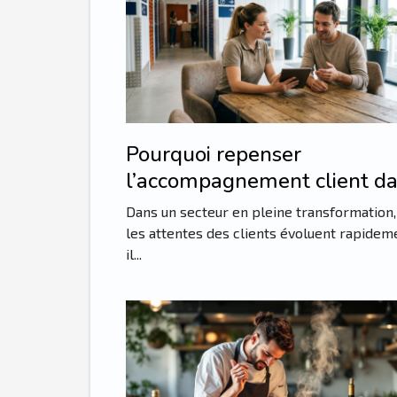
Pourquoi repenser
l’accompagnement client d
le marché du self-stockage
Dans un secteur en pleine transformation,
les attentes des clients évoluent rapidem
il...