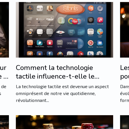
Comment la technologie
Le
our
tactile influence-t-elle le
po
e à
design des produits
em
La technologie tactile est devenue un aspect
Dan
 de
omniprésent de notre vie quotidienne,
évol
s
révolutionnant...
form