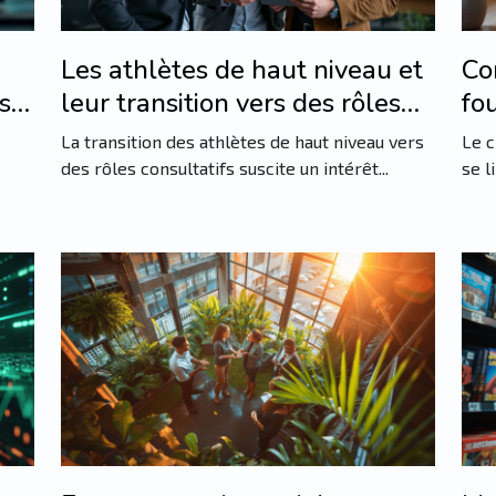
Les athlètes de haut niveau et
Co
s à
leur transition vers des rôles
fou
consultatifs
imp
La transition des athlètes de haut niveau vers
Le c
én
des rôles consultatifs suscite un intérêt...
se l