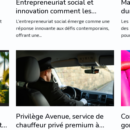
Entrepreneuriat social et
Ma
innovation comment les
du
e
startups transforment les
pr
t
L'entrepreneuriat social émerge comme une
Les 
enjeux sociaux en opportunités
réponse innovante aux défis contemporains,
des 
offrant une...
pour.
économiques
Privilège Avenue, service de
Co
tre
chauffeur privé premium à
go