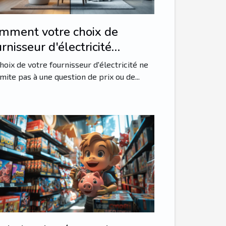
mment votre choix de
rnisseur d'électricité
acte-t-il la transition
hoix de votre fournisseur d'électricité ne
ergétique ?
imite pas à une question de prix ou de...