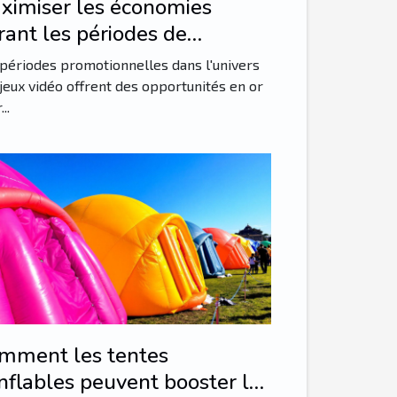
ximiser les économies
rant les périodes de
omotions de jeux vidéo
périodes promotionnelles dans l'univers
jeux vidéo offrent des opportunités en or
..
mment les tentes
nflables peuvent booster la