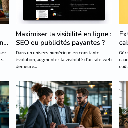
Maximiser la visibilité en ligne :
Ex
nt
SEO ou publicités payantes ?
cab
es
l'a
iser
Dans un univers numérique en constante
Gére
...
évolution, augmenter la visibilité d’un site web
cauc
demeure...
coût