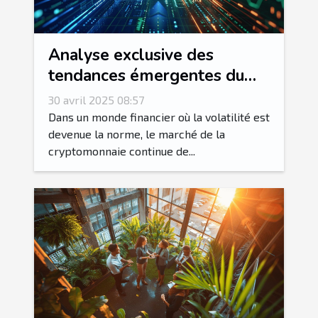
Analyse exclusive des
tendances émergentes du
marché de la cryptomonnaie
30 avril 2025 08:57
en 2023
Dans un monde financier où la volatilité est
devenue la norme, le marché de la
cryptomonnaie continue de...