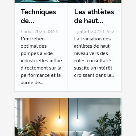
Techniques
Les athlètes
de
de haut
maintenance
niveau et
1 août 2025 08:54
1 juillet 2025 07:52
essentielles
leur
L’entretien
La transition des
pour les
transition
optimal des
athlètes de haut
pompes à vide
niveau vers des
pompes à
vers des
industrielles influe
rôles consultatifs
vide
rôles
directement sur la
suscite un intérêt
industrielles
consultatifs
performance et la
croissant dans le...
durée de...