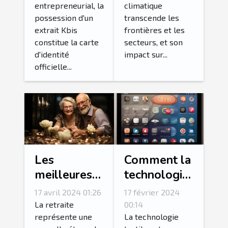
entrepreneurial, la
climatique
facilement
française
possession d'un
transcende les
extrait Kbis
frontières et les
constitue la carte
secteurs, et son
d'identité
impact sur...
officielle...
Comment la
Les
technologie
meilleures
tactile
stratégies
17 février 2024
17 avril 2024 01:26
influence-t-
pour
00:14
La retraite
elle le
maintenir
La technologie
représente une