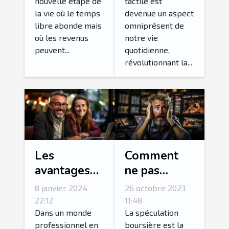
tactile est
nouvelle étape de
design des
votre niveau
devenue un aspect
la vie où le temps
produits
de vie à la
omniprésent de
libre abonde mais
retraite
notre vie
où les revenus
quotidienne,
peuvent...
révolutionnant la...
Les
Comment
avantages
ne pas
de
tomber dans
8 janvier 2024
26 octobre 2023
l'alternance
les pièges
22:12
11:48
pour les
des
Dans un monde
La spéculation
professionnel en
boursière est la