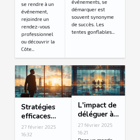
booster la
événements, se
se rendre à un
premium à
démarquer est
visibilité lors
événement,
Cannes
souvent synonyme
rejoindre un
d'événements
de succès. Les
rendez-vous
tentes gonflables...
professionnel
ou découvrir la
Côte...
L'impact de
Stratégies
déléguer à
efficaces
des experts
pour attirer
27 février 2025
27 février 2025
du digital
les meilleurs
16:21
16:32
Dans un monde