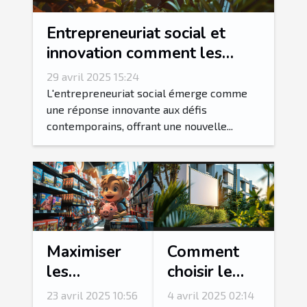
Entrepreneuriat social et
innovation comment les
startups transforment les
29 avril 2025 15:24
enjeux sociaux en
L'entrepreneuriat social émerge comme
opportunités économiques
une réponse innovante aux défis
contemporains, offrant une nouvelle...
Maximiser
Comment
les
choisir le
économies
bon panneau
23 avril 2025 10:56
4 avril 2025 02:14