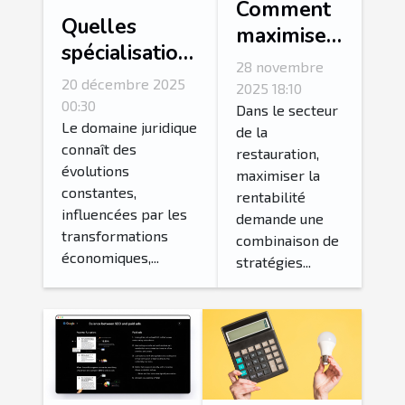
Comment
Quelles
maximiser
spécialisations
la
28 novembre
juridiques sont
rentabilité
20 décembre 2025
2025 18:10
les plus
00:30
de votre
Dans le secteur
demandées ?
Le domaine juridique
de la
restaurant
connaît des
restauration,
avec des
évolutions
maximiser la
techniques
constantes,
rentabilité
efficaces
influencées par les
demande une
transformations
combinaison de
économiques,...
stratégies...