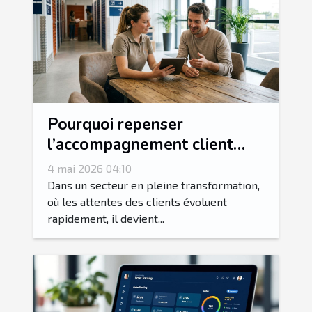
Pourquoi repenser
l’accompagnement client
dans le marché du self-
4 mai 2026 04:10
stockage
Dans un secteur en pleine transformation,
où les attentes des clients évoluent
rapidement, il devient...