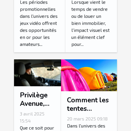
durant les
immobilier
Les périodes
Lorsque vient le
périodes de
pour votre
promotionnelles
temps de vendre
dans l'univers des
ou de louer un
promotions
vente ou
jeux vidéo offrent
bien immobilier,
de jeux
location
des opportunités
l'impact visuel est
vidéo
en or pour les
un élément clef
amateurs...
pour...
Privilège
Comment les
Avenue,
tentes
service de
3 avril 2025
gonflables
20 mars 2025 09:18
chauffeur
15:54
peuvent
Dans l'univers des
privé
Que ce soit pour