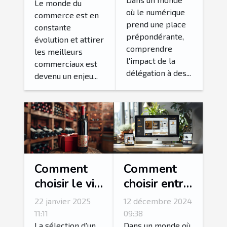
sur votre
commerciaux
Le monde du
où le numérique
efficacité
commerce est en
prend une place
constante
prépondérante,
évolution et attirer
comprendre
les meilleurs
l'impact de la
commerciaux est
délégation à des...
devenu un enjeu...
Comment
Comment
choisir le vin
choisir entre
parfait pour
une boutique
22 janvier 2025
12 décembre 2024
vos cadeaux
en ligne et
11:11
09:38
La sélection d'un
Dans un monde où