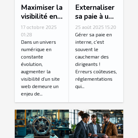
Maximiser la
Externaliser
visibilité en
sa paie à un
ligne : SEO
cabinet de
17 octobre 2025
25 août 2025 15:20
ou publicités
gestion de
01:28
Gérer sa paie en
payantes ?
paie :
Dans un univers
interne, c'est
numérique en
souvent le
l'astuce
constante
cauchemar des
intelligente !
évolution,
dirigeants !
augmenter la
Erreurs coûteuses,
visibilité d’un site
réglementations
web demeure un
qui...
enjeu de...