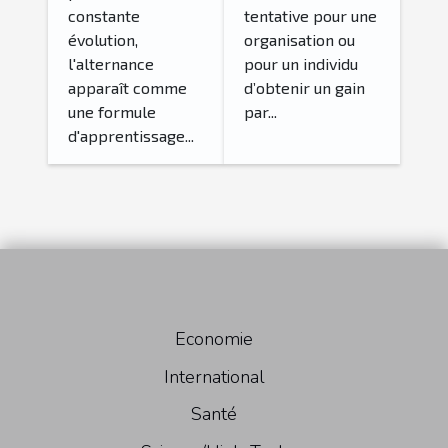
étudiants et
bourses ?
constante
tentative pour une
les
évolution,
organisation ou
employeurs
l'alternance
pour un individu
apparaît comme
d’obtenir un gain
une formule
par...
d'apprentissage...
Economie
International
Santé