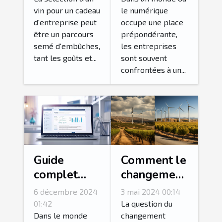
d'entreprise
un site
vin pour un cadeau
le numérique
vitrine pour
d'entreprise peut
occupe une place
votre
être un parcours
prépondérante,
entreprise
semé d'embûches,
les entreprises
tant les goûts et...
sont souvent
confrontées à un...
Guide
Comment le
complet
changement
pour obtenir
climatique
6 décembre 2024
3 mai 2024 00:14
un extrait
affecte
01:42
La question du
Kbis en ligne
l'économie
Dans le monde
changement