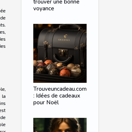
trouver une bonne
voyance
cée
 de
ts.
es,
des
des
Trouveuncadeau.com
le,
: Idées de cadeaux
 la
pour Noël
ins
est
 de
ble
aux