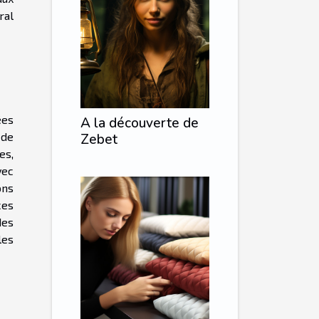
ral
ées
A la découverte de
 de
Zebet
es,
vec
ons
ces
des
les