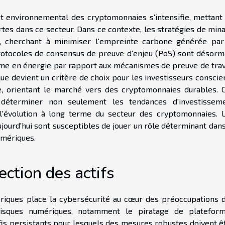
ct environnemental des cryptomonnaies s'intensifie, mettant
rtes dans ce secteur. Dans ce contexte, les stratégies de min
, cherchant à minimiser l'empreinte carbone générée par
otocoles de consensus de preuve d'enjeu (PoS) sont désorm
e en énergie par rapport aux mécanismes de preuve de trav
que devient un critère de choix pour les investisseurs conscie
e, orientant le marché vers des cryptomonnaies durables. 
t déterminer non seulement les tendances d'investissem
l'évolution à long terme du secteur des cryptomonnaies. 
ourd'hui sont susceptibles de jouer un rôle déterminant dans
umériques.
ection des actifs
riques place la cybersécurité au cœur des préoccupations 
risques numériques, notamment le piratage de platefor
fis persistants pour lesquels des mesures robustes doivent ê