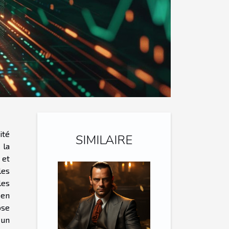
ité
SIMILAIRE
 la
 et
les
les
 en
ose
 un