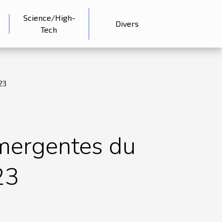
Science/High-
Divers
Tech
23
émergentes du
23