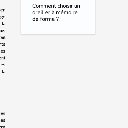
Comment choisir un
 en
oreiller à mémoire
age
de forme ?
 la
ais
ail
nts
Ces
ent
Les
 la
des
mes
tre