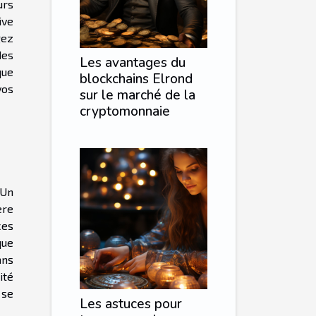
urs
ive
gez
es
Les avantages du
que
blockchains Elrond
vos
sur le marché de la
cryptomonnaie
 Un
ère
ces
que
ans
ité
 se
Les astuces pour