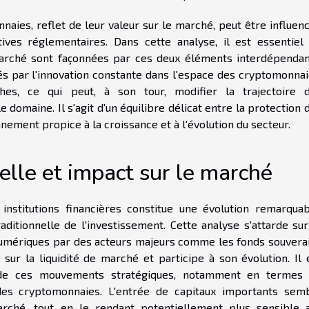
naies, reflet de leur valeur sur le marché, peut être influen
atives réglementaires. Dans cette analyse, il est essentiel
rché sont façonnées par ces deux éléments interdépendan
és par l'innovation constante dans l'espace des cryptomonnai
es, ce qui peut, à son tour, modifier la trajectoire 
 domaine. Il s'agit d'un équilibre délicat entre la protection 
nement propice à la croissance et à l'évolution du secteur.
elle et impact sur le marché
nstitutions financières constitue une évolution remarquab
ditionnelle de l'investissement. Cette analyse s'attarde sur
 numériques par des acteurs majeurs comme les fonds souvera
e sur la liquidité de marché et participe à son évolution. Il 
s de ces mouvements stratégiques, notamment en termes
x des cryptomonnaies. L'entrée de capitaux importants sem
arché, tout en le rendant potentiellement plus sensible 