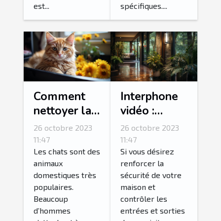
est...
spécifiques....
Comment
Interphone
nettoyer la
vidéo :
litière de
Comment
26 octobre 2023
26 octobre 2023
son chat ?
réussir son
11:47
11:47
choix ?
Les chats sont des
Si vous désirez
animaux
renforcer la
domestiques très
sécurité de votre
populaires.
maison et
Beaucoup
contrôler les
d’hommes
entrées et sorties