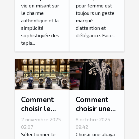
intérieur ?
?
vie en misant sur
pour femme est
le charme
toujours un geste
authentique et la
marqué
simplicité
d’attention et
sophistiquée des
d’élégance. Face...
tapis...
Comment
Comment
choisir le
choisir une
bracelet
abaya
2 novembre 2025
8 octobre 2025
idéal pour
adaptée à
02:07
09:42
votre
chaque
Sélectionner le
Choisir une abaya