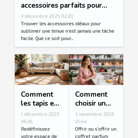
accessoires parfaits pour
votre style vestimentaire ?
3 décembre 2025 02:20
Trouver les accessoires idéaux pour
sublimer une tenue n’est jamais une tâche
facile. Que ce soit pour...
Comment
Comment
les tapis en
choisir un
jute peuvent
coffret
1 décembre 2025
3 novembre 2025
transformer
parfum pour
06:36
01:44
votre
femme idéal
Redéfinissez
Offrir ou s'offrir un
votre espace de
coffret parfum