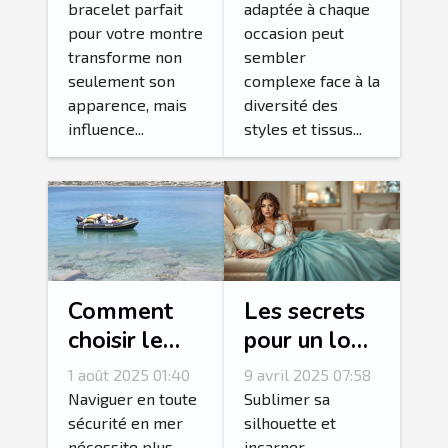
bracelet parfait
adaptée à chaque
montre ?
occasion ?
pour votre montre
occasion peut
transforme non
sembler
seulement son
complexe face à la
apparence, mais
diversité des
influence...
styles et tissus...
Comment
Les secrets
choisir le
pour un look
bon radeau
glamoureux
1 août 2025 01:40
9 avril 2025 07:58
de survie
avec des
Naviguer en toute
Sublimer sa
pour votre
corsets et
sécurité en mer
silhouette et
nécessite plus
incarner