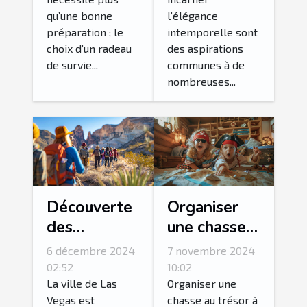
équipage ?
bustiers
qu’une bonne
l’élégance
préparation ; le
intemporelle sont
choix d’un radeau
des aspirations
de survie...
communes à de
nombreuses...
Découverte
Organiser
des
une chasse
merveilles
au trésor
6 décembre 2024
7 novembre 2024
naturelles
thématique
02:52
10:02
autour de
pour enfants
La ville de Las
Organiser une
Vegas est
chasse au trésor à
Las Vegas
à domicile