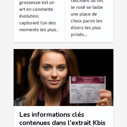
fascinant du vin,
grossesse est un
de grossesse
le rosé se taille
art en constante
une place de
évolution,
choix parmi les
capturant l'un des
élixirs les plus
moments les plus...
prisés....
Les informations clés
contenues dans l'extrait Kbis