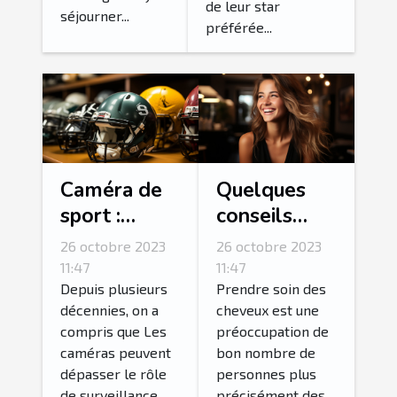
de leur star
séjourner...
préférée...
Caméra de
Quelques
sport :
conseils
parlons-en !
pour
26 octobre 2023
26 octobre 2023
fortifier ses
11:47
11:47
cheveux ?
Depuis plusieurs
Prendre soin des
décennies, on a
cheveux est une
compris que Les
préoccupation de
caméras peuvent
bon nombre de
dépasser le rôle
personnes plus
de surveillance
précisément des