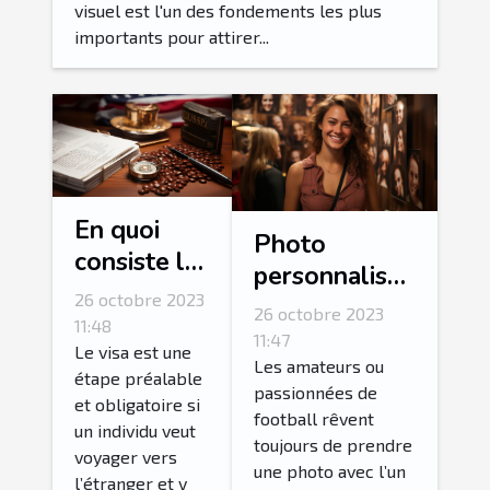
visuel est l'un des fondements les plus
importants pour attirer...
En quoi
Photo
consiste la
personnalisée
procédure
26 octobre 2023
: comment
26 octobre 2023
de
11:48
personnalisé
11:47
demande
Le visa est une
sa photo avec
Les amateurs ou
étape préalable
ESTA ?
passionnées de
l’une de ses
et obligatoire si
football rêvent
stars
un individu veut
toujours de prendre
voyager vers
préférées ?
une photo avec l’un
l’étranger et y