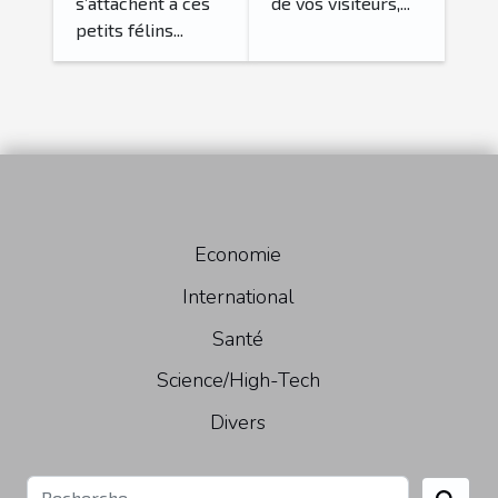
s’attachent à ces
de vos visiteurs,...
petits félins...
Economie
International
Santé
Science/High-Tech
Divers