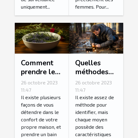
uniquement...
femmes. Pour...
Comment
Quelles
prendre le
méthodes
bain le plus
pour
26 octobre 2023
26 octobre 2023
relaxant de
détecter une
11:47
11:47
votre vie ?
fuite d’eau ?
Il existe plusieurs
Il existe assez de
façons de vous
méthode pour
détendre dans le
identifier, mais
confort de votre
chaque moyen
propre maison, et
possède des
prendre un bain
caractéristiques