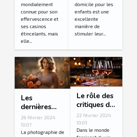
mondialement
domicile pour les
en excursion
connue pour son
enfants est une
guidée
effervescence et
excellente
ses casinos
manière de
étincelants, mais
stimuler leur...
elle...
Le rôle des
Les
critiques de
dernières
vin dans la
tendances en
22 février 2024
26 février 2024
valorisation
10:03
matière de
10:07
du rosé
Dans le monde
photographie
La photographie de