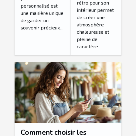
rétro pour son
pour un
personnalisé est
personnalisé?
intérieur permet
intérieur
une manière unique
de créer une
de garder un
rétro
atmosphère
souvenir précieux...
authentique
chaleureuse et
?
pleine de
caractère...
Comment choisir les