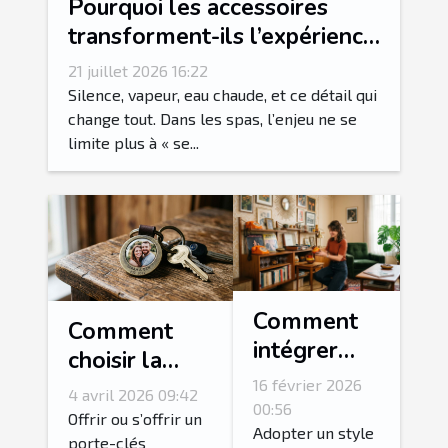
Pourquoi les accessoires
transforment-ils l’expérience
spa en rituel sensoriel ?
21 juillet 2026 16:22
Silence, vapeur, eau chaude, et ce détail qui
change tout. Dans les spas, l’enjeu ne se
limite plus à « se...
Comment
Comment
intégrer
choisir la
des
photo idéale
16 février 2026
4 avril 2026 09:42
accessoires
00:56
pour votre
Offrir ou s’offrir un
vintage
Adopter un style
porte-clés
porte-clés