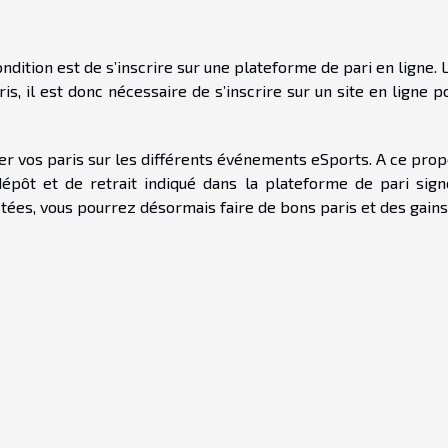
ndition est de s’inscrire sur une plateforme de pari en ligne. 
ris, il est donc nécessaire de s’inscrire sur un site en ligne p
r vos paris sur les différents événements eSports. A ce prop
épôt et de retrait indiqué dans la plateforme de pari sign
tées, vous pourrez désormais faire de bons paris et des gains