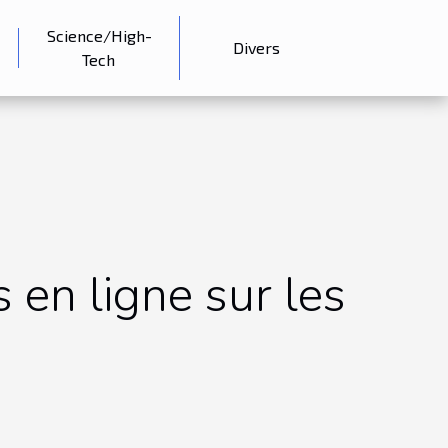
Science/High-
Divers
Tech
s en ligne sur les