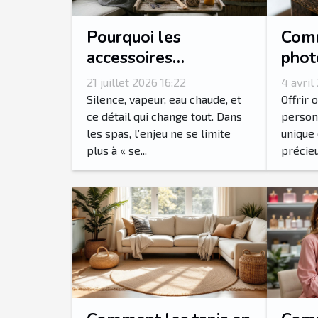
Pourquoi les
Comm
accessoires
phot
transforment-ils
votr
21 juillet 2026 16:22
4 avril
l’expérience spa en
pers
Silence, vapeur, eau chaude, et
Offrir 
rituel sensoriel ?
ce détail qui change tout. Dans
person
les spas, l’enjeu ne se limite
unique 
plus à « se...
précieux