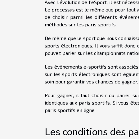
Avec l’évolution de l’eSport, il est nécess
Le processus est le même que pour tout aut
de choisir parmi les différents événem
méthodes sur les paris sportifs.
De même que le sport que nous connaisso
sports électroniques. Il vous suffit donc
pouvez parier sur les championnats nati
Les événements e-sportifs sont associés 
sur les sports électroniques sont égalem
soin pour garantir vos chances de gagner
Pour gagner, il faut choisir ou parier s
identiques aux paris sportifs. Si vous ête
paris sportifs en ligne.
Les conditions des pa