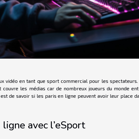
ux vidéo en tant que sport commercial pour les spectateurs.
et couvre les médias car de nombreux joueurs du monde ent
est de savoir si les paris en ligne peuvent avoir leur place d
ligne avec l’eSport