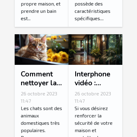
propre maison, et
possède des
prendre un bain
caractéristiques
est...
spécifiques....
Comment
Interphone
nettoyer la
vidéo :
litière de
Comment
26 octobre 2023
26 octobre 2023
son chat ?
réussir son
11:47
11:47
choix ?
Les chats sont des
Si vous désirez
animaux
renforcer la
domestiques très
sécurité de votre
populaires.
maison et