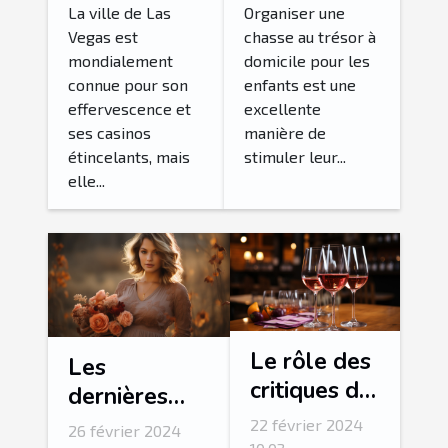
autour de
pour enfants
La ville de Las
Organiser une
Vegas est
chasse au trésor à
Las Vegas
à domicile
mondialement
domicile pour les
en excursion
connue pour son
enfants est une
guidée
effervescence et
excellente
ses casinos
manière de
étincelants, mais
stimuler leur...
elle...
Le rôle des
Les
critiques de
dernières
vin dans la
tendances en
22 février 2024
26 février 2024