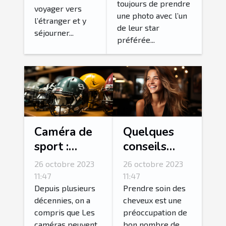
toujours de prendre
voyager vers
préférées ?
une photo avec l’un
l’étranger et y
de leur star
séjourner...
préférée...
Caméra de
Quelques
sport :
conseils
parlons-en !
pour
26 octobre 2023
26 octobre 2023
fortifier ses
11:47
11:47
cheveux ?
Depuis plusieurs
Prendre soin des
décennies, on a
cheveux est une
compris que Les
préoccupation de
caméras peuvent
bon nombre de