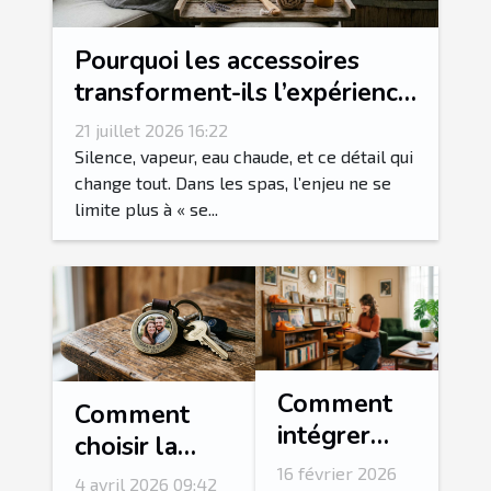
Pourquoi les accessoires
transforment-ils l’expérience
spa en rituel sensoriel ?
21 juillet 2026 16:22
Silence, vapeur, eau chaude, et ce détail qui
change tout. Dans les spas, l’enjeu ne se
limite plus à « se...
Comment
Comment
intégrer
choisir la
des
photo idéale
16 février 2026
4 avril 2026 09:42