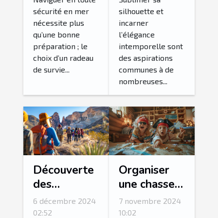
pour votre
corsets et
sécurité en mer
silhouette et
nécessite plus
incarner
équipage ?
bustiers
qu’une bonne
l’élégance
préparation ; le
intemporelle sont
choix d’un radeau
des aspirations
de survie...
communes à de
nombreuses...
Découverte
Organiser
des
une chasse
merveilles
au trésor
6 décembre 2024
7 novembre 2024
naturelles
thématique
02:52
10:02