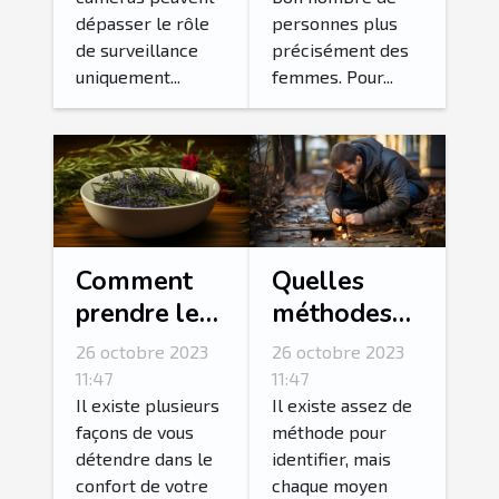
dépasser le rôle
personnes plus
de surveillance
précisément des
uniquement...
femmes. Pour...
Comment
Quelles
prendre le
méthodes
bain le plus
pour
26 octobre 2023
26 octobre 2023
relaxant de
détecter une
11:47
11:47
votre vie ?
fuite d’eau ?
Il existe plusieurs
Il existe assez de
façons de vous
méthode pour
détendre dans le
identifier, mais
confort de votre
chaque moyen