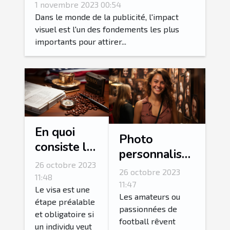
arches gonflables
1 novembre 2023 00:54
publicitaires
Dans le monde de la publicité, l'impact
visuel est l'un des fondements les plus
importants pour attirer...
En quoi
Photo
consiste la
personnalisée
procédure
26 octobre 2023
: comment
26 octobre 2023
de
11:48
personnalisé
11:47
demande
Le visa est une
sa photo avec
Les amateurs ou
étape préalable
ESTA ?
passionnées de
l’une de ses
et obligatoire si
football rêvent
stars
un individu veut