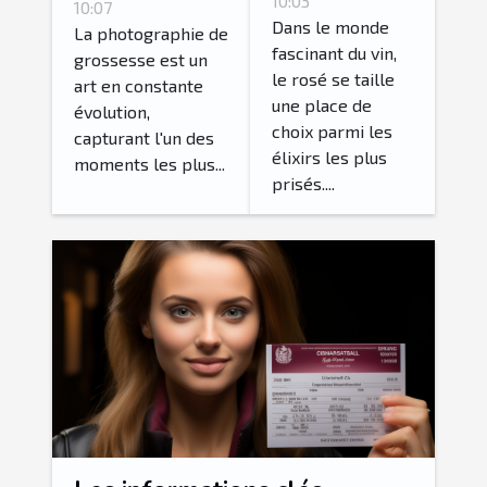
valorisation
10:03
matière de
10:07
du rosé
Dans le monde
photographie
La photographie de
fascinant du vin,
grossesse est un
de grossesse
le rosé se taille
art en constante
une place de
évolution,
choix parmi les
capturant l'un des
élixirs les plus
moments les plus...
prisés....