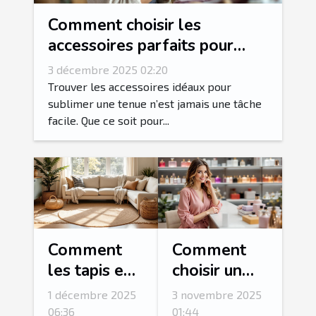
Comment choisir les
accessoires parfaits pour
votre style vestimentaire ?
3 décembre 2025 02:20
Trouver les accessoires idéaux pour
sublimer une tenue n’est jamais une tâche
facile. Que ce soit pour...
Comment
Comment
les tapis en
choisir un
jute peuvent
coffret
1 décembre 2025
3 novembre 2025
transformer
parfum pour
06:36
01:44