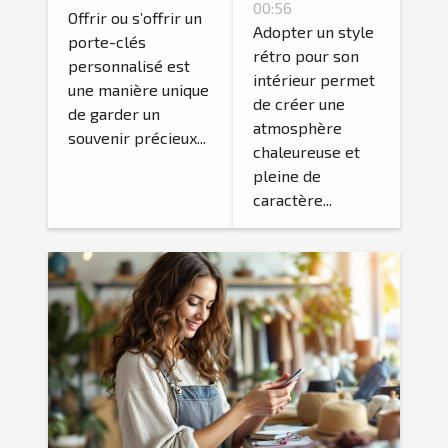
accessoires
00:56
pour votre
Offrir ou s’offrir un
vintage
Adopter un style
porte-clés
porte-clés
rétro pour son
pour un
personnalisé est
personnalisé?
intérieur permet
intérieur
une manière unique
de créer une
de garder un
rétro
atmosphère
souvenir précieux...
authentique
chaleureuse et
?
pleine de
caractère...