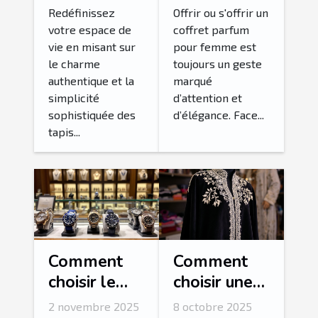
votre
femme idéal
Redéfinissez
Offrir ou s'offrir un
votre espace de
coffret parfum
intérieur ?
?
vie en misant sur
pour femme est
le charme
toujours un geste
authentique et la
marqué
simplicité
d’attention et
sophistiquée des
d’élégance. Face...
tapis...
Comment
Comment
choisir le
choisir une
bracelet
abaya
2 novembre 2025
8 octobre 2025