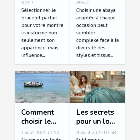
idéal pour
adaptée à
02:07
09:42
votre
chaque
Sélectionner le
Choisir une abaya
bracelet parfait
adaptée à chaque
montre ?
occasion ?
pour votre montre
occasion peut
transforme non
sembler
seulement son
complexe face à la
apparence, mais
diversité des
influence...
styles et tissus...
Comment
Les secrets
choisir le
pour un look
bon radeau
glamoureux
1 août 2025 01:40
9 avril 2025 07:58
de survie
avec des
Naviguer en toute
Sublimer sa