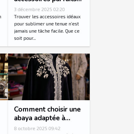
pour votre style
3 décembre 2025 02:20
vestimentaire ?
n
Trouver les accessoires idéaux
pour sublimer une tenue n’est
jamais une tâche facile. Que ce
soit pour...
Comment choisir une
abaya adaptée à
chaque occasion ?
8 octobre 2025 09:42