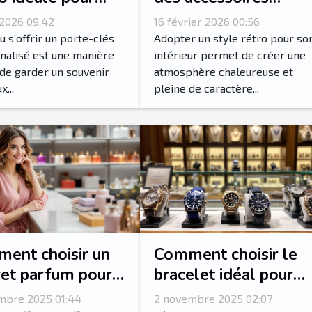
e porte-clés
vintage pour un
 2026 09:42
16 février 2026 00:56
onnalisé?
intérieur rétro
ou s’offrir un porte-clés
Adopter un style rétro pour so
authentique ?
nalisé est une manière
intérieur permet de créer une
de garder un souvenir
atmosphère chaleureuse et
...
pleine de caractère...
ent choisir un
Comment choisir le
ret parfum pour
bracelet idéal pour
e idéal ?
votre montre ?
mbre 2025 01:44
2 novembre 2025 02:07