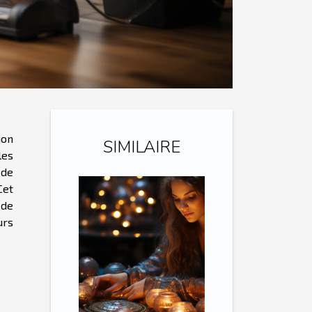
ion
SIMILAIRE
les
 de
Cet
 de
urs