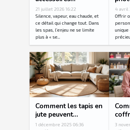
transforment-ils
votr
21 juillet 2026 16:22
4 avril
l’expérience spa en
pers
Silence, vapeur, eau chaude, et
Offrir 
rituel sensoriel ?
ce détail qui change tout. Dans
person
les spas, l’enjeu ne se limite
unique 
plus à « se...
précieux
Comment les tapis en
Comm
jute peuvent
coff
transformer votre
femm
1 décembre 2025 06:36
3 nove