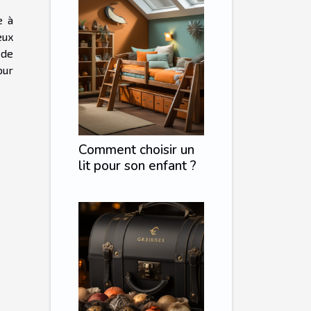
e à
eux
 de
our
Comment choisir un
lit pour son enfant ?