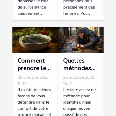
dépasser le rôle
personnes plus
de surveillance
précisément des
uniquement...
femmes. Pour...
Comment
Quelles
prendre le
méthodes
bain le plus
pour
26 octobre 2023
26 octobre 2023
relaxant de
détecter une
11:47
11:47
votre vie ?
fuite d’eau ?
Il existe plusieurs
Il existe assez de
façons de vous
méthode pour
détendre dans le
identifier, mais
confort de votre
chaque moyen
propre maison, et
possède des