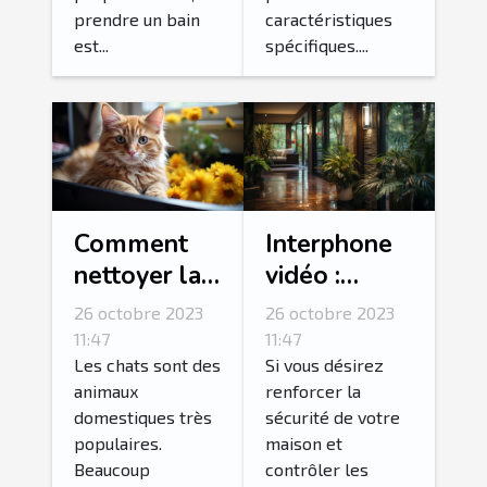
prendre un bain
caractéristiques
est...
spécifiques....
Comment
Interphone
nettoyer la
vidéo :
litière de
Comment
26 octobre 2023
26 octobre 2023
son chat ?
réussir son
11:47
11:47
choix ?
Les chats sont des
Si vous désirez
animaux
renforcer la
domestiques très
sécurité de votre
populaires.
maison et
Beaucoup
contrôler les