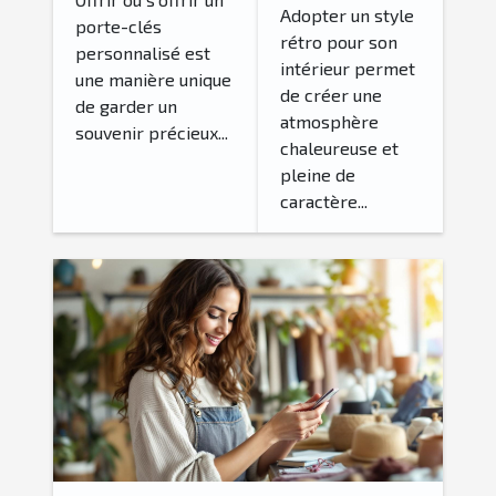
vintage
Adopter un style
porte-clés
porte-clés
rétro pour son
pour un
personnalisé est
personnalisé?
intérieur permet
intérieur
une manière unique
de créer une
de garder un
rétro
atmosphère
souvenir précieux...
authentique
chaleureuse et
?
pleine de
caractère...