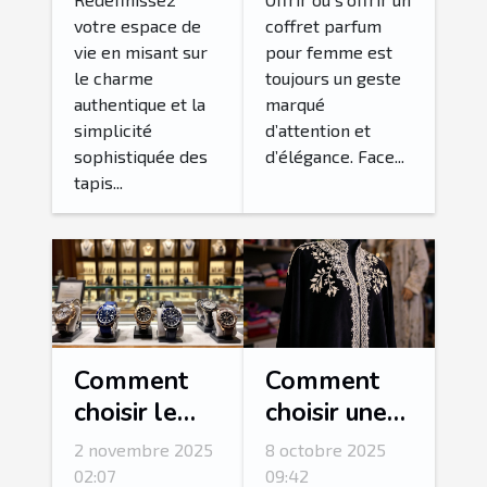
votre
femme idéal
votre espace de
coffret parfum
intérieur ?
?
vie en misant sur
pour femme est
le charme
toujours un geste
authentique et la
marqué
simplicité
d’attention et
sophistiquée des
d’élégance. Face...
tapis...
Comment
Comment
choisir le
choisir une
bracelet
abaya
2 novembre 2025
8 octobre 2025
idéal pour
adaptée à
02:07
09:42