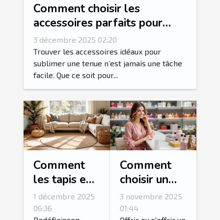
Comment choisir les
accessoires parfaits pour
votre style vestimentaire ?
3 décembre 2025 02:20
Trouver les accessoires idéaux pour
sublimer une tenue n’est jamais une tâche
facile. Que ce soit pour...
Comment
Comment
les tapis en
choisir un
jute peuvent
coffret
1 décembre 2025
3 novembre 2025
transformer
parfum pour
06:36
01:44
Redéfinissez
Offrir ou s'offrir un