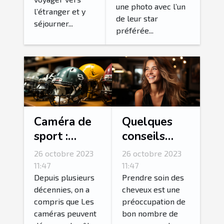
préférées ?
une photo avec l’un
l’étranger et y
de leur star
séjourner...
préférée...
Caméra de
Quelques
sport :
conseils
parlons-en !
pour
26 octobre 2023
26 octobre 2023
fortifier ses
11:47
11:47
cheveux ?
Depuis plusieurs
Prendre soin des
décennies, on a
cheveux est une
compris que Les
préoccupation de
caméras peuvent
bon nombre de