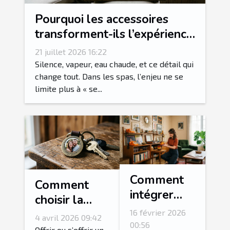
Pourquoi les accessoires
transforment-ils l’expérience
spa en rituel sensoriel ?
21 juillet 2026 16:22
Silence, vapeur, eau chaude, et ce détail qui
change tout. Dans les spas, l’enjeu ne se
limite plus à « se...
Comment
Comment
intégrer
choisir la
des
photo idéale
16 février 2026
4 avril 2026 09:42
accessoires
00:56
pour votre
Offrir ou s’offrir un