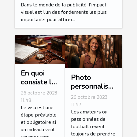
publicitaires
Dans le monde de la publicité, l'impact
visuel est l'un des fondements les plus
importants pour attirer...
En quoi
Photo
consiste la
personnalisée
procédure
26 octobre 2023
: comment
26 octobre 2023
de
11:48
personnalisé
11:47
demande
Le visa est une
sa photo avec
Les amateurs ou
étape préalable
ESTA ?
passionnées de
l’une de ses
et obligatoire si
football rêvent
stars
un individu veut
toujours de prendre
voyager vers