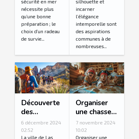
pour votre
corsets et
sécurité en mer
silhouette et
nécessite plus
incarner
équipage ?
bustiers
qu’une bonne
l’élégance
préparation ; le
intemporelle sont
choix d’un radeau
des aspirations
de survie...
communes à de
nombreuses...
Découverte
Organiser
des
une chasse
merveilles
au trésor
6 décembre 2024
7 novembre 2024
naturelles
thématique
02:52
10:02
autour de
pour enfants
La ville de Las
Organiser une