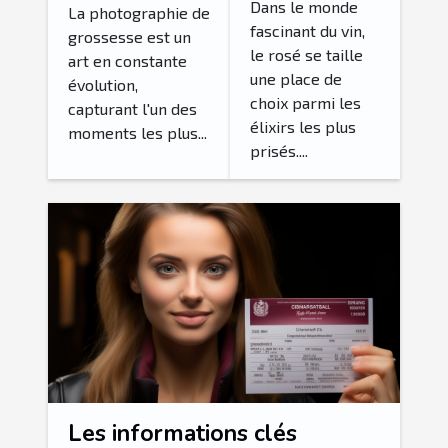
du rosé
Dans le monde
photographie
La photographie de
fascinant du vin,
grossesse est un
de grossesse
le rosé se taille
art en constante
une place de
évolution,
choix parmi les
capturant l'un des
élixirs les plus
moments les plus...
prisés....
Les informations clés