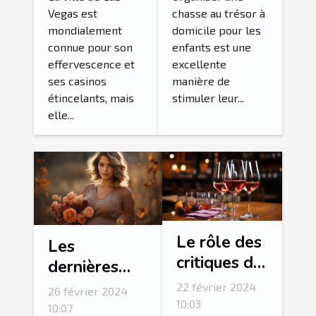
Vegas est
chasse au trésor à
Las Vegas
à domicile
mondialement
domicile pour les
en excursion
connue pour son
enfants est une
guidée
effervescence et
excellente
ses casinos
manière de
étincelants, mais
stimuler leur...
elle...
Le rôle des
Les
critiques de
dernières
vin dans la
tendances en
22 février 2024
26 février 2024
valorisation
10:03
matière de
10:07