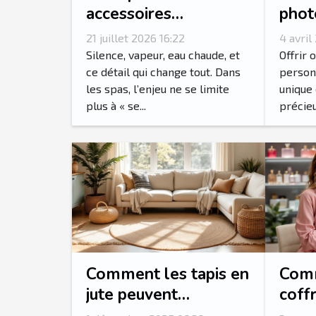
accessoires
phot
transforment-ils
votr
21 juillet 2026 16:22
4 avril
l’expérience spa en
pers
Silence, vapeur, eau chaude, et
Offrir 
rituel sensoriel ?
ce détail qui change tout. Dans
person
les spas, l’enjeu ne se limite
unique 
plus à « se...
précieux
Comment les tapis en
Comm
jute peuvent
coff
transformer votre
femm