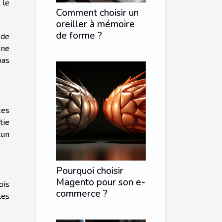
 le
Comment choisir un
oreiller à mémoire
de forme ?
 de
une
pas
ces
tie
cun
Pourquoi choisir
Magento pour son e-
ois
commerce ?
les