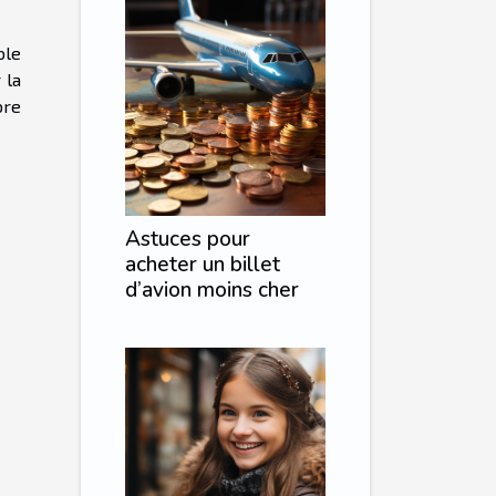
ble
 la
bre
Astuces pour
acheter un billet
d’avion moins cher