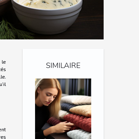
 le
SIMILAIRE
tés
le.
’il
ent
res