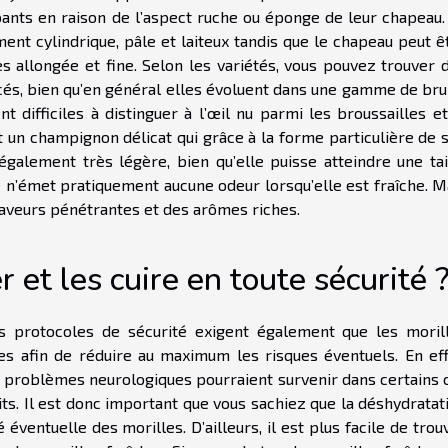
ants en raison de l’aspect ruche ou éponge de leur chapeau.
ent cylindrique, pâle et laiteux tandis que le chapeau peut ê
rès allongée et fine. Selon les variétés, vous pouvez trouver 
cés, bien qu’en général elles évoluent dans une gamme de bru
t difficiles à distinguer à l’œil nu parmi les broussailles et
 un champignon délicat qui grâce à la forme particulière de 
également très légère, bien qu’elle puisse atteindre une tai
e n’émet pratiquement aucune odeur lorsqu’elle est fraîche. M
 saveurs pénétrantes et des arômes riches.
et les cuire en toute sécurité 
es protocoles de sécurité exigent également que les moril
es afin de réduire au maximum les risques éventuels. En eff
s problèmes neurologiques pourraient survenir dans certains 
its. Il est donc important que vous sachiez que la déshydratat
ventuelle des morilles. D’ailleurs, il est plus facile de trou