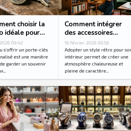
ent choisir la
Comment intégrer
o idéale pour
des accessoires
e porte-clés
vintage pour un
 2026 09:42
16 février 2026 00:56
onnalisé?
intérieur rétro
ou s’offrir un porte-clés
Adopter un style rétro pour so
authentique ?
nalisé est une manière
intérieur permet de créer une
de garder un souvenir
atmosphère chaleureuse et
...
pleine de caractère...