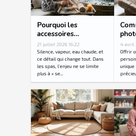
Pourquoi les
Comm
accessoires
phot
transforment-ils
votr
21 juillet 2026 16:22
4 avril
l’expérience spa en
pers
Silence, vapeur, eau chaude, et
Offrir 
rituel sensoriel ?
ce détail qui change tout. Dans
person
les spas, l’enjeu ne se limite
unique 
plus à « se...
précieux