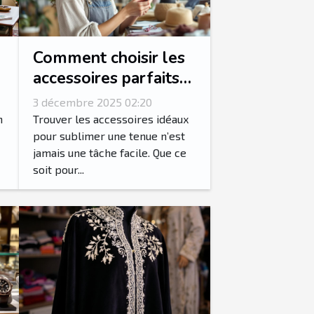
Comment choisir les
accessoires parfaits
pour votre style
3 décembre 2025 02:20
vestimentaire ?
n
Trouver les accessoires idéaux
pour sublimer une tenue n’est
jamais une tâche facile. Que ce
soit pour...