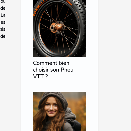
 ou
 de
 La
ées
tés
 de
Comment bien
choisir son Pneu
VTT ?