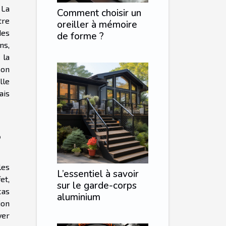
 La
Comment choisir un
tre
oreiller à mémoire
des
de forme ?
ns,
 la
son
lle
ais
?
les
L’essentiel à savoir
et,
sur le garde-corps
cas
aluminium
ion
ver