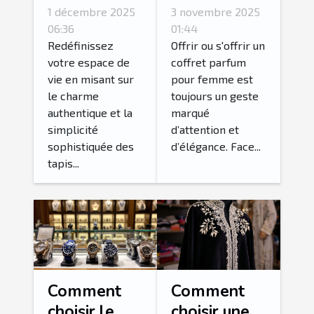
jute peuvent
coffret
1 décembre 2025
3 novembre 2025
transformer
parfum pour
06:36
01:44
votre
femme idéal
Redéfinissez
Offrir ou s'offrir un
votre espace de
coffret parfum
intérieur ?
?
vie en misant sur
pour femme est
le charme
toujours un geste
authentique et la
marqué
simplicité
d’attention et
sophistiquée des
d’élégance. Face...
tapis...
Comment
Comment
choisir le
choisir une