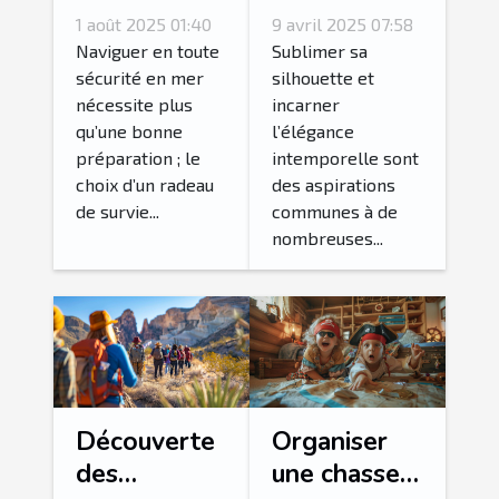
bon radeau
glamoureux
1 août 2025 01:40
9 avril 2025 07:58
de survie
avec des
Naviguer en toute
Sublimer sa
pour votre
corsets et
sécurité en mer
silhouette et
nécessite plus
incarner
équipage ?
bustiers
qu’une bonne
l’élégance
préparation ; le
intemporelle sont
choix d’un radeau
des aspirations
de survie...
communes à de
nombreuses...
Découverte
Organiser
des
une chasse