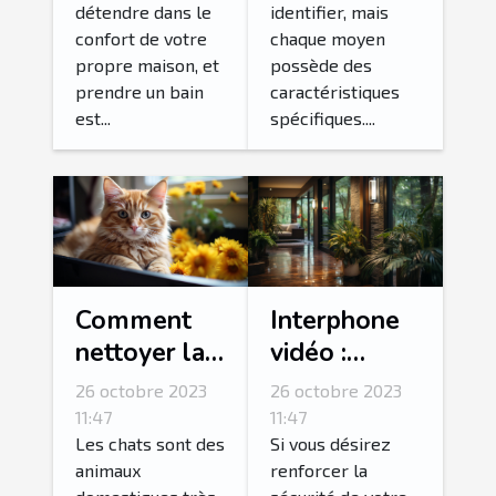
détendre dans le
identifier, mais
confort de votre
chaque moyen
propre maison, et
possède des
prendre un bain
caractéristiques
est...
spécifiques....
Comment
Interphone
nettoyer la
vidéo :
litière de
Comment
26 octobre 2023
26 octobre 2023
son chat ?
réussir son
11:47
11:47
choix ?
Les chats sont des
Si vous désirez
animaux
renforcer la