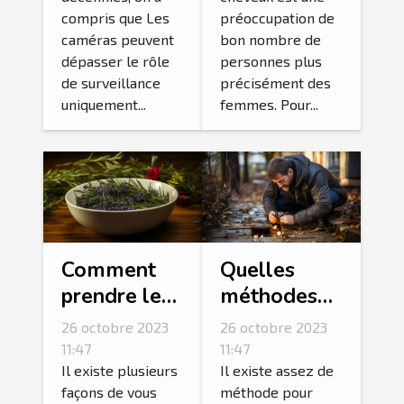
compris que Les
préoccupation de
caméras peuvent
bon nombre de
dépasser le rôle
personnes plus
de surveillance
précisément des
uniquement...
femmes. Pour...
Comment
Quelles
prendre le
méthodes
bain le plus
pour
26 octobre 2023
26 octobre 2023
relaxant de
détecter une
11:47
11:47
votre vie ?
fuite d’eau ?
Il existe plusieurs
Il existe assez de
façons de vous
méthode pour