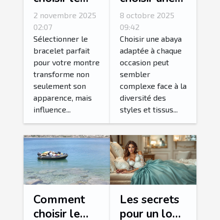
bracelet
abaya
2 novembre 2025
8 octobre 2025
idéal pour
adaptée à
02:07
09:42
votre
chaque
Sélectionner le
Choisir une abaya
bracelet parfait
adaptée à chaque
montre ?
occasion ?
pour votre montre
occasion peut
transforme non
sembler
seulement son
complexe face à la
apparence, mais
diversité des
influence...
styles et tissus...
Comment
Les secrets
choisir le
pour un look