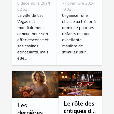
merveilles
au trésor
6 décembre 2024
7 novembre 2024
naturelles
thématique
02:52
10:02
autour de
pour enfants
La ville de Las
Organiser une
Vegas est
chasse au trésor à
Las Vegas
à domicile
mondialement
domicile pour les
en excursion
connue pour son
enfants est une
guidée
effervescence et
excellente
ses casinos
manière de
étincelants, mais
stimuler leur...
elle...
Le rôle des
Les
critiques de
dernières