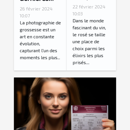
vin dans la
tendances en
22 février 2024
26 février 2024
valorisation
10:03
matière de
10:07
du rosé
Dans le monde
photographie
La photographie de
fascinant du vin,
grossesse est un
de grossesse
le rosé se taille
art en constante
une place de
évolution,
choix parmi les
capturant l'un des
élixirs les plus
moments les plus...
prisés....