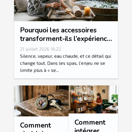
Pourquoi les accessoires
transforment-ils l’expérience
spa en rituel sensoriel ?
21 juillet 2026 16:22
Silence, vapeur, eau chaude, et ce détail qui
change tout. Dans les spas, l’enjeu ne se
limite plus à « se...
Comment
Comment
intégrer