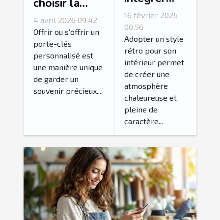
choisir la
des
photo idéale
16 février 2026
4 avril 2026 09:42
accessoires
00:56
pour votre
Offrir ou s’offrir un
vintage
Adopter un style
porte-clés
porte-clés
rétro pour son
pour un
personnalisé est
personnalisé?
intérieur permet
intérieur
une manière unique
de créer une
de garder un
rétro
atmosphère
souvenir précieux...
authentique
chaleureuse et
?
pleine de
caractère...