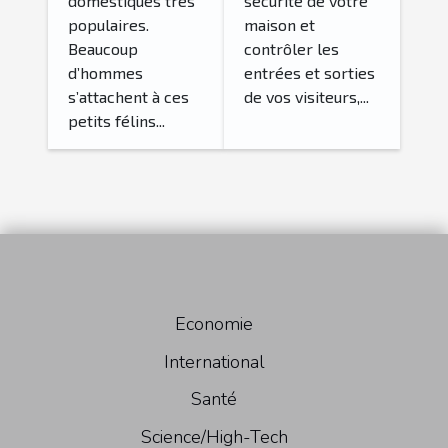
domestiques très
sécurité de votre
populaires.
maison et
Beaucoup
contrôler les
d’hommes
entrées et sorties
s’attachent à ces
de vos visiteurs,...
petits félins...
Economie
International
Santé
Science/High-Tech