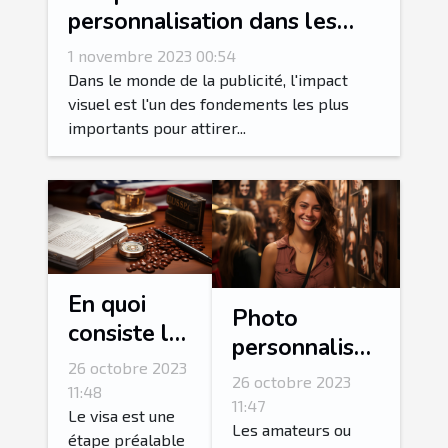
personnalisation dans les
arches gonflables
1 novembre 2023 00:54
publicitaires
Dans le monde de la publicité, l'impact
visuel est l'un des fondements les plus
importants pour attirer...
En quoi
Photo
consiste la
personnalisée
procédure
26 octobre 2023
: comment
26 octobre 2023
de
11:48
personnalisé
11:47
demande
Le visa est une
sa photo avec
Les amateurs ou
étape préalable