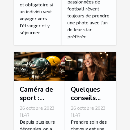
ESTA ?
passionnées de
l’une de ses
et obligatoire si
football rêvent
stars
un individu veut
toujours de prendre
voyager vers
préférées ?
une photo avec l’un
l’étranger et y
de leur star
séjourner...
préférée...
Caméra de
Quelques
sport :
conseils
parlons-en !
pour
26 octobre 2023
26 octobre 2023
fortifier ses
11:47
11:47
cheveux ?
Depuis plusieurs
Prendre soin des
décennies, on a
cheveux est une