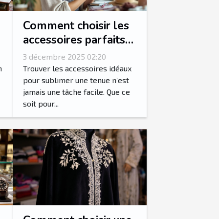
Comment choisir les
accessoires parfaits
pour votre style
3 décembre 2025 02:20
vestimentaire ?
n
Trouver les accessoires idéaux
pour sublimer une tenue n’est
jamais une tâche facile. Que ce
soit pour...