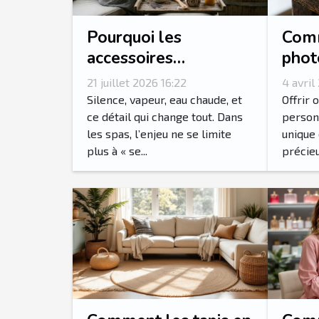
Pourquoi les
Comm
accessoires
phot
transforment-ils
votr
21 juillet 2026 16:22
4 avril
l’expérience spa en
pers
Silence, vapeur, eau chaude, et
Offrir 
rituel sensoriel ?
ce détail qui change tout. Dans
person
les spas, l’enjeu ne se limite
unique 
plus à « se...
précieux