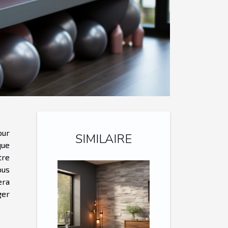
our
SIMILAIRE
que
tre
ous
era
ger