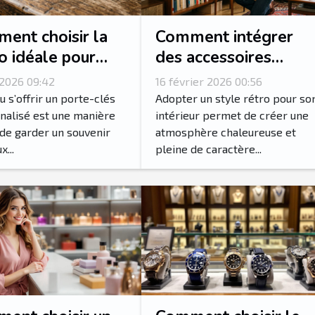
ent choisir la
Comment intégrer
o idéale pour
des accessoires
e porte-clés
vintage pour un
 2026 09:42
16 février 2026 00:56
onnalisé?
intérieur rétro
ou s’offrir un porte-clés
Adopter un style rétro pour so
authentique ?
nalisé est une manière
intérieur permet de créer une
de garder un souvenir
atmosphère chaleureuse et
...
pleine de caractère...