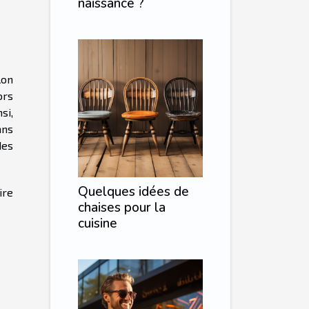
naissance ?
lon
ors
si,
ans
des
Quelques idées de
ire
chaises pour la
cuisine