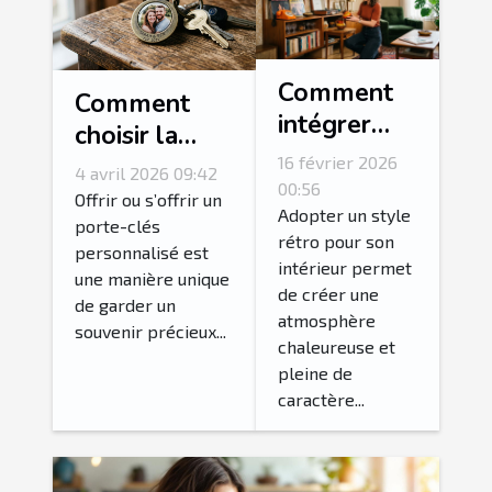
Comment
Comment
intégrer
choisir la
des
photo idéale
16 février 2026
4 avril 2026 09:42
accessoires
00:56
pour votre
Offrir ou s’offrir un
vintage
Adopter un style
porte-clés
porte-clés
rétro pour son
pour un
personnalisé est
personnalisé?
intérieur permet
intérieur
une manière unique
de créer une
de garder un
rétro
atmosphère
souvenir précieux...
authentique
chaleureuse et
?
pleine de
caractère...