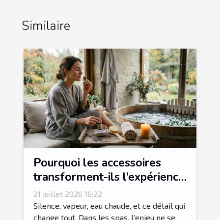
Similaire
Pourquoi les accessoires
transforment-ils l’expérience
spa en rituel sensoriel ?
21 juillet 2026 16:22
Silence, vapeur, eau chaude, et ce détail qui
change tout. Dans les spas, l’enjeu ne se