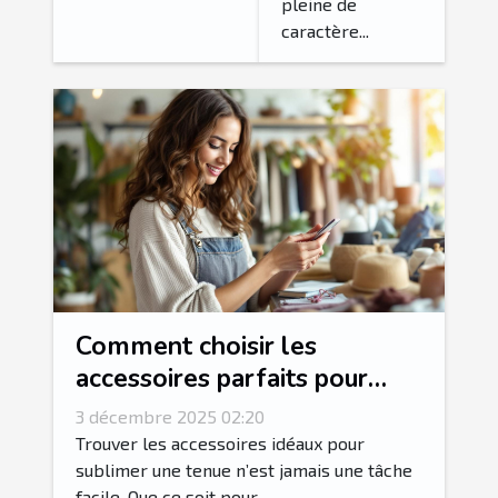
?
pleine de
caractère...
Comment choisir les
accessoires parfaits pour
votre style vestimentaire ?
3 décembre 2025 02:20
Trouver les accessoires idéaux pour
sublimer une tenue n’est jamais une tâche
facile. Que ce soit pour...