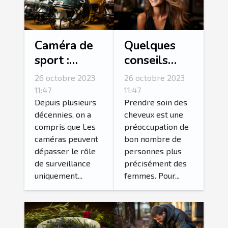
Caméra de
Quelques
sport :
conseils
parlons-en !
pour
26 octobre 2023
26 octobre 2023
fortifier ses
11:47
11:47
cheveux ?
Depuis plusieurs
Prendre soin des
décennies, on a
cheveux est une
compris que Les
préoccupation de
caméras peuvent
bon nombre de
dépasser le rôle
personnes plus
de surveillance
précisément des
uniquement...
femmes. Pour...