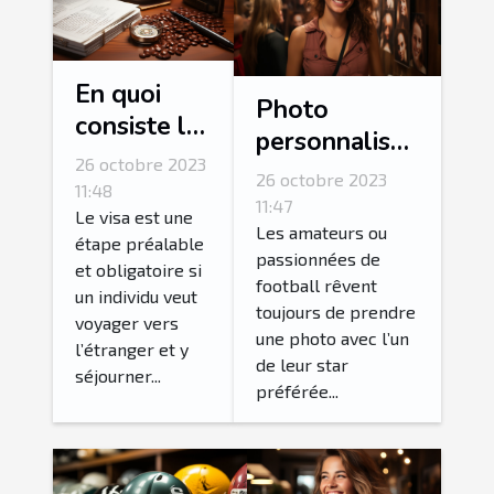
En quoi
Photo
consiste la
personnalisée
procédure
26 octobre 2023
: comment
26 octobre 2023
de
11:48
personnalisé
11:47
demande
Le visa est une
sa photo avec
Les amateurs ou
étape préalable
ESTA ?
passionnées de
l’une de ses
et obligatoire si
football rêvent
stars
un individu veut
toujours de prendre
voyager vers
préférées ?
une photo avec l’un
l’étranger et y
de leur star
séjourner...
préférée...