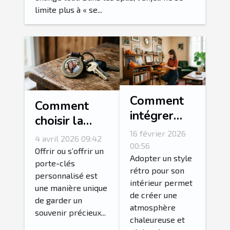
limite plus à « se...
Comment
Comment
intégrer
choisir la
des
photo idéale
16 février 2026
4 avril 2026 09:42
accessoires
00:56
pour votre
Offrir ou s’offrir un
vintage
Adopter un style
porte-clés
porte-clés
rétro pour son
pour un
personnalisé est
personnalisé?
intérieur permet
intérieur
une manière unique
de créer une
de garder un
rétro
atmosphère
souvenir précieux...
authentique
chaleureuse et