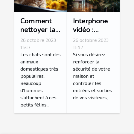
Comment
Interphone
nettoyer la
vidéo :
litière de
Comment
26 octobre 2023
26 octobre 2023
son chat ?
réussir son
11:47
11:47
choix ?
Les chats sont des
Si vous désirez
animaux
renforcer la
domestiques très
sécurité de votre
populaires.
maison et
Beaucoup
contrôler les
d’hommes
entrées et sorties
s’attachent à ces
de vos visiteurs,...
petits félins...