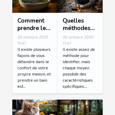
Comment
Quelles
prendre le
méthodes
bain le plus
pour
26 octobre 2023
26 octobre 2023
relaxant de
détecter une
11:47
11:47
votre vie ?
fuite d’eau ?
Il existe plusieurs
Il existe assez de
façons de vous
méthode pour
détendre dans le
identifier, mais
confort de votre
chaque moyen
propre maison, et
possède des
prendre un bain
caractéristiques
est...
spécifiques....