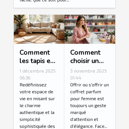
Comment
Comment
les tapis en
choisir un
jute peuvent
coffret
1 décembre 2025
3 novembre 2025
transformer
parfum pour
06:36
01:44
votre
femme idéal
Redéfinissez
Offrir ou s'offrir un
votre espace de
coffret parfum
intérieur ?
?
vie en misant sur
pour femme est
le charme
toujours un geste
authentique et la
marqué
simplicité
d’attention et
sophistiquée des
d’élégance. Face...