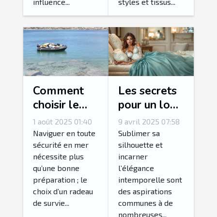
influence...
styles et tissus...
Comment
Les secrets
choisir le
pour un look
bon radeau
glamoureux
1 août 2025 01:40
9 avril 2025 07:58
de survie
avec des
Naviguer en toute
Sublimer sa
pour votre
corsets et
sécurité en mer
silhouette et
nécessite plus
incarner
équipage ?
bustiers
qu’une bonne
l’élégance
préparation ; le
intemporelle sont
choix d’un radeau
des aspirations
de survie...
communes à de
nombreuses...