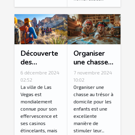
Découverte
Organiser
des
une chasse
merveilles
au trésor
6 décembre 2024
7 novembre 2024
naturelles
thématique
02:52
10:02
autour de
pour enfants
La ville de Las
Organiser une
Vegas est
chasse au trésor à
Las Vegas
à domicile
mondialement
domicile pour les
en excursion
connue pour son
enfants est une
guidée
effervescence et
excellente
ses casinos
manière de
étincelants, mais
stimuler leur...