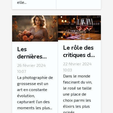
elle...
Le rôle des
Les
critiques de
dernières
vin dans la
tendances en
22 février 2024
26 février 2024
valorisation
10:03
matière de
10:07
du rosé
Dans le monde
photographie
La photographie de
fascinant du vin,
grossesse est un
de grossesse
le rosé se taille
art en constante
une place de
évolution,
choix parmi les
capturant l'un des
élixirs les plus
moments les plus...
prisés....