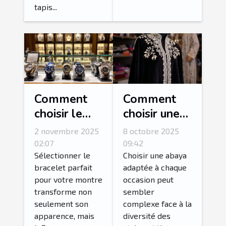
tapis...
Comment
Comment
choisir le
choisir une
bracelet
abaya
2 novembre 2025
8 octobre 2025
idéal pour
adaptée à
02:07
09:42
votre
chaque
Sélectionner le
Choisir une abaya
bracelet parfait
adaptée à chaque
montre ?
occasion ?
pour votre montre
occasion peut
transforme non
sembler
seulement son
complexe face à la
apparence, mais
diversité des