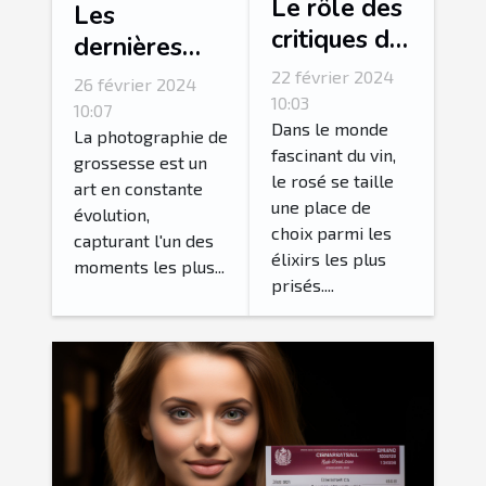
Le rôle des
Les
critiques de
dernières
vin dans la
tendances en
22 février 2024
26 février 2024
valorisation
10:03
matière de
10:07
du rosé
Dans le monde
photographie
La photographie de
fascinant du vin,
grossesse est un
de grossesse
le rosé se taille
art en constante
une place de
évolution,
choix parmi les
capturant l'un des
élixirs les plus
moments les plus...
prisés....