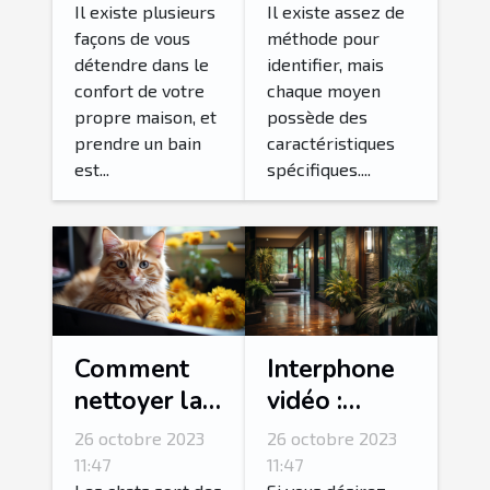
votre vie ?
fuite d’eau ?
Il existe plusieurs
Il existe assez de
façons de vous
méthode pour
détendre dans le
identifier, mais
confort de votre
chaque moyen
propre maison, et
possède des
prendre un bain
caractéristiques
est...
spécifiques....
Comment
Interphone
nettoyer la
vidéo :
litière de
Comment
26 octobre 2023
26 octobre 2023
son chat ?
réussir son
11:47
11:47