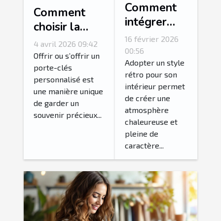
Comment
Comment
intégrer
choisir la
des
photo idéale
16 février 2026
4 avril 2026 09:42
accessoires
00:56
pour votre
Offrir ou s’offrir un
vintage
Adopter un style
porte-clés
porte-clés
rétro pour son
pour un
personnalisé est
personnalisé?
intérieur permet
intérieur
une manière unique
de créer une
de garder un
rétro
atmosphère
souvenir précieux...
authentique
chaleureuse et
?
pleine de
caractère...