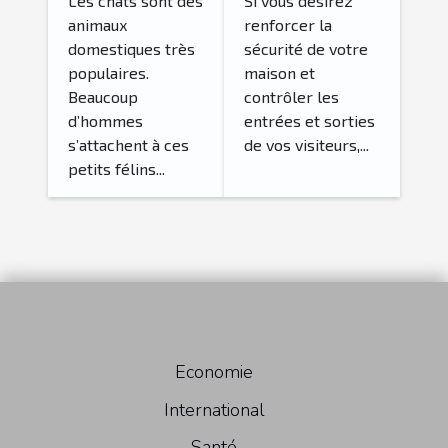
choix ?
Les chats sont des
Si vous désirez
animaux
renforcer la
domestiques très
sécurité de votre
populaires.
maison et
Beaucoup
contrôler les
d’hommes
entrées et sorties
s’attachent à ces
de vos visiteurs,...
petits félins...
Economie
International
Santé