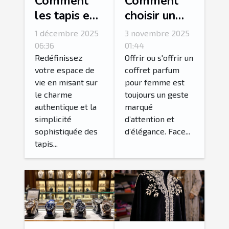
Comment
Comment
les tapis en
choisir un
jute peuvent
coffret
1 décembre 2025
3 novembre 2025
transformer
parfum pour
06:36
01:44
votre
femme idéal
Redéfinissez
Offrir ou s'offrir un
votre espace de
coffret parfum
intérieur ?
?
vie en misant sur
pour femme est
le charme
toujours un geste
authentique et la
marqué
simplicité
d’attention et
sophistiquée des
d’élégance. Face...
tapis...