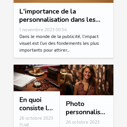
L'importance de la
personnalisation dans les
arches gonflables
1 novembre 2023 00:54
publicitaires
Dans le monde de la publicité, l'impact
visuel est l'un des fondements les plus
importants pour attirer...
En quoi
Photo
consiste la
personnalisée
procédure
26 octobre 2023
: comment
26 octobre 2023
de
11:48