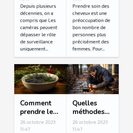
cheveux ?
Depuis plusieurs
Prendre soin des
décennies, on a
cheveux est une
compris que Les
préoccupation de
caméras peuvent
bon nombre de
dépasser le rôle
personnes plus
de surveillance
précisément des
uniquement...
femmes. Pour...
Comment
Quelles
prendre le
méthodes
bain le plus
pour
26 octobre 2023
26 octobre 2023
relaxant de
détecter une
11:47
11:47