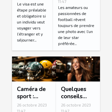
personnalisé
11:47
demande
Le visa est une
sa photo avec
Les amateurs ou
étape préalable
ESTA ?
passionnées de
l’une de ses
et obligatoire si
football rêvent
stars
un individu veut
toujours de prendre
voyager vers
préférées ?
une photo avec l’un
l’étranger et y
de leur star
séjourner...
préférée...
Caméra de
Quelques
sport :
conseils
parlons-en !
pour
26 octobre 2023
26 octobre 2023
fortifier ses
11:47
11:47