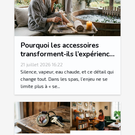
Pourquoi les accessoires
transforment-ils l’expérience
spa en rituel sensoriel ?
21 juillet 2026 16:22
Silence, vapeur, eau chaude, et ce détail qui
change tout. Dans les spas, l’enjeu ne se
limite plus à « se...