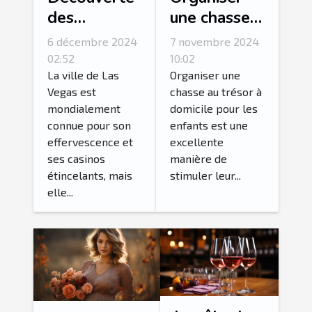
des
une chasse
merveilles
au trésor
6 décembre 2024
7 novembre 2024
naturelles
thématique
02:52
10:02
autour de
pour enfants
La ville de Las
Organiser une
Vegas est
chasse au trésor à
Las Vegas
à domicile
mondialement
domicile pour les
en excursion
connue pour son
enfants est une
guidée
effervescence et
excellente
ses casinos
manière de
étincelants, mais
stimuler leur...
elle...