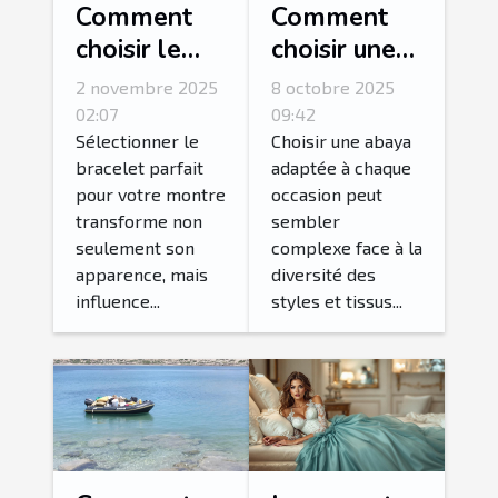
Comment
Comment
choisir le
choisir une
bracelet
abaya
2 novembre 2025
8 octobre 2025
idéal pour
adaptée à
02:07
09:42
votre
chaque
Sélectionner le
Choisir une abaya
bracelet parfait
adaptée à chaque
montre ?
occasion ?
pour votre montre
occasion peut
transforme non
sembler
seulement son
complexe face à la
apparence, mais
diversité des
influence...
styles et tissus...