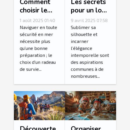
Comment
Les secrets
choisir le
pour un look
bon radeau
glamoureux
1 août 2025 01:40
9 avril 2025 07:58
de survie
avec des
Naviguer en toute
Sublimer sa
pour votre
corsets et
sécurité en mer
silhouette et
nécessite plus
incarner
équipage ?
bustiers
qu’une bonne
l’élégance
préparation ; le
intemporelle sont
choix d’un radeau
des aspirations
de survie...
communes à de
nombreuses...
Découverte
Organiser