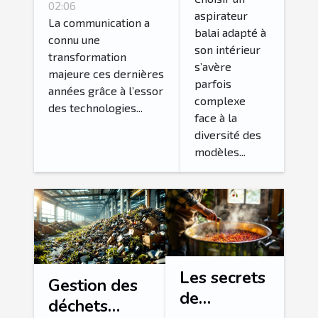
balai pour
automatisé
02:06
aspirateur
votre
révolutionnent-
La communication a
balai adapté à
maison ?
connu une
elles la
son intérieur
transformation
communication
s’avère
majeure ces dernières
parfois
?
années grâce à l’essor
complexe
des technologies...
face à la
diversité des
modèles...
Les secrets
Gestion des
de
déchets