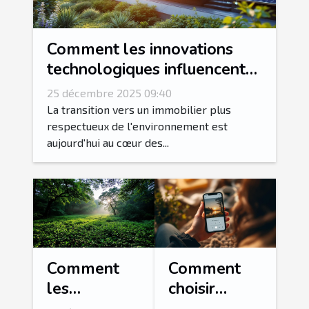
Comment les innovations
technologiques influencent-
elles l'immobilier durable ?
25 décembre 2025 09:40
La transition vers un immobilier plus
respectueux de l'environnement est
aujourd'hui au cœur des...
Comment
Comment
les
choisir
méthodes
l'application