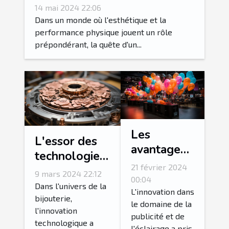
métabolisme : une
14 mai 2024 22:06
explication scientifique
Dans un monde où l'esthétique et la
performance physique jouent un rôle
prépondérant, la quête d'un...
Les
L'essor des
avantages
technologies
des ballons
21 février 2024
de découpe
9 mars 2024 22:12
à LED :
00:04
laser pour la
Dans l'univers de la
combiner
L'innovation dans
bijouterie
bijouterie,
le domaine de la
éclairage
l'innovation
personnalisée
publicité et de
et publicité
technologique a
l'éclairage a pris