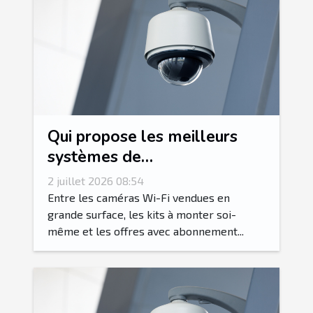
Qui propose les meilleurs
systèmes de
vidéosurveillance dans le Var
2 juillet 2026 08:54
?
Entre les caméras Wi-Fi vendues en
grande surface, les kits à monter soi-
même et les offres avec abonnement...