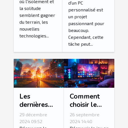
où l'isolement et
atténuer la
d'un PC
d'un PC
la solitude
personnalisé est
solitude
personnalisé
semblent gagner
un projet
du terrain, les
passionnant pour
nouvelles
beaucoup.
technologies...
Cependant, cette
tâche peut...
Les
Comment
dernières
choisir le
tendances
meilleur jeu
29 décembre
26 septembre
des jeux en
gratuit en
2024 09:52
2024 14:40