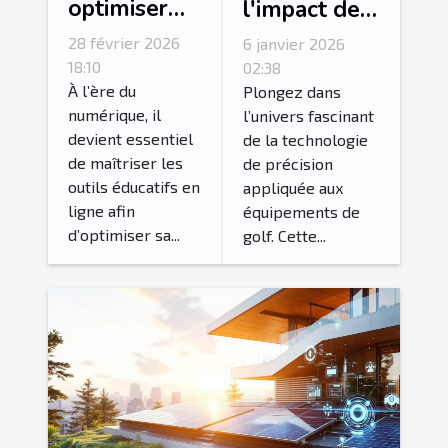
optimiser
l'impact de
votre
la
28 février 2026
6 janvier 2026
carrière avec
technologie
18:10
02:38
les outils
À l’ère du
de précision
Plongez dans
numérique, il
l’univers fascinant
numériques
dans les
devient essentiel
de la technologie
éducatifs ?
équipements
de maîtriser les
de précision
de golf
outils éducatifs en
appliquée aux
ligne afin
équipements de
d’optimiser sa...
golf. Cette...