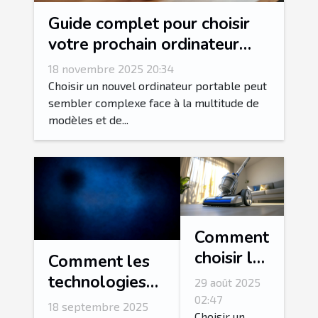
Guide complet pour choisir
votre prochain ordinateur
portable
18 novembre 2025 20:34
Choisir un nouvel ordinateur portable peut
sembler complexe face à la multitude de
modèles et de...
Comment
choisir le
Comment les
meilleur
technologies
29 août 2025
aspirateur
de dialogue
02:47
18 septembre 2025
Choisir un