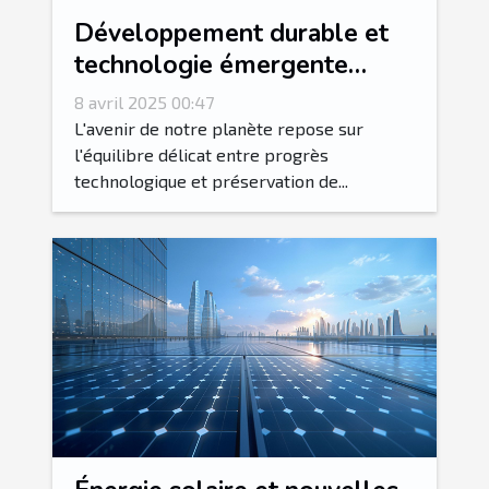
Développement durable et
technologie émergente
solutions high-tech pour un
8 avril 2025 00:47
avenir vert
L'avenir de notre planète repose sur
l'équilibre délicat entre progrès
technologique et préservation de...