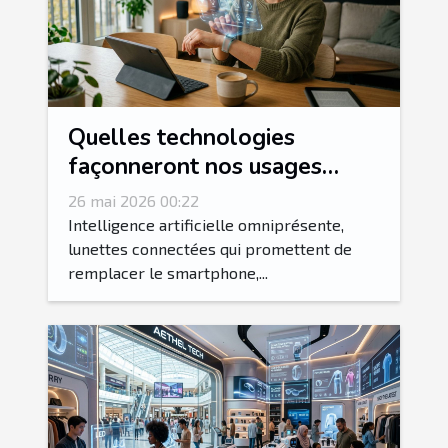
Quelles technologies
façonneront nos usages
quotidiens demain ? Analyse
26 mai 2026 00:22
des tendances émergentes
Intelligence artificielle omniprésente,
lunettes connectées qui promettent de
remplacer le smartphone,...