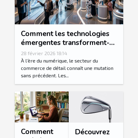
Comment les technologies
émergentes transforment-
elles le secteur du
28 février 2026 18:14
commerce de détail ?
À l’ère du numérique, le secteur du
commerce de détail connaît une mutation
sans précédent. Les...
Comment
Découvrez