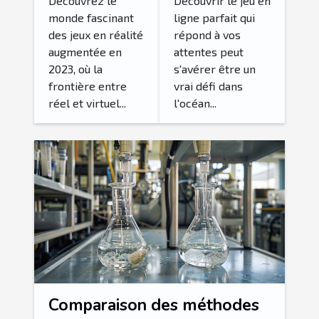
réalité
ligne pour
Découvrez le
Découvrir le jeu en
monde fascinant
ligne parfait qui
augmentée
vous
des jeux en réalité
répond à vos
en 2023
augmentée en
attentes peut
2023, où la
s'avérer être un
frontière entre
vrai défi dans
réel et virtuel...
l'océan...
Comparaison des méthodes