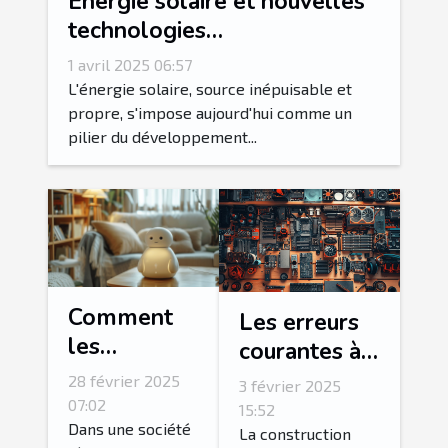
Énergie solaire et nouvelles
technologies
photovoltaïques Progrès
1 avril 2025 06:57
récents et perspectives
L'énergie solaire, source inépuisable et
d'avenir
propre, s'impose aujourd'hui comme un
pilier du développement...
Comment
Les erreurs
les
courantes à
assistants
éviter lors
28 février 2025
3 février 2025
virtuels
de
07:02
15:52
peuvent
Dans une société
l'assemblage
La construction