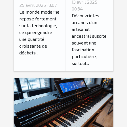
fabrication
électroniques
13 avril 2025
25 avril 2025 13:07
du vin de
00:34
solutions
Le monde moderne
prune
Découvrir les
innovantes
repose fortement
arcanes d'un
japonais et
sur la technologie,
pour un futur
artisanat
ses
ce qui engendre
durable
ancestral suscite
une quantité
bienfaits
souvent une
croissante de
fascination
déchets...
particulière,
surtout...