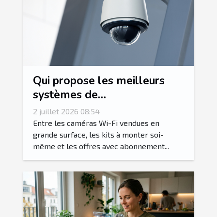
Qui propose les meilleurs
systèmes de
vidéosurveillance dans le Var
2 juillet 2026 08:54
?
Entre les caméras Wi-Fi vendues en
grande surface, les kits à monter soi-
même et les offres avec abonnement...