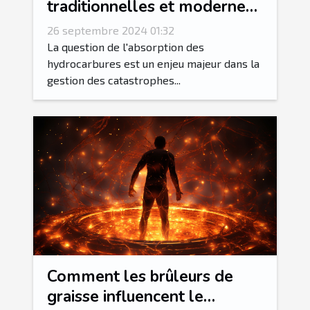
traditionnelles et modernes
d'absorption d'hydrocarbures
26 septembre 2024 01:32
La question de l'absorption des
hydrocarbures est un enjeu majeur dans la
gestion des catastrophes...
Comment les brûleurs de
graisse influencent le