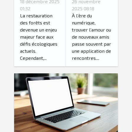
18 décembre 2025
26 novembre
de
de
01:32
2025 08:18
reboisement
rencontres
La restauration
À l’ère du
des forêts est
numérique,
influencent-
idéale pour
devenue un enjeu
trouver l’amour ou
elles la
vos objectifs
majeur face aux
de nouveaux amis
biodiversité?
?
défis écologiques
passe souvent par
actuels.
une application de
Cependant,...
rencontres....