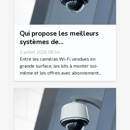
Qui propose les meilleurs
systèmes de
vidéosurveillance dans le Var
2 juillet 2026 08:54
?
Entre les caméras Wi-Fi vendues en
grande surface, les kits à monter soi-
même et les offres avec abonnement...