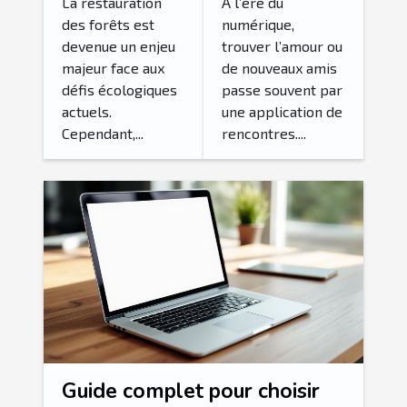
reboisement
rencontres
La restauration
À l’ère du
des forêts est
numérique,
influencent-
idéale pour
devenue un enjeu
trouver l’amour ou
elles la
vos objectifs
majeur face aux
de nouveaux amis
biodiversité?
?
défis écologiques
passe souvent par
actuels.
une application de
Cependant,...
rencontres....
Guide complet pour choisir