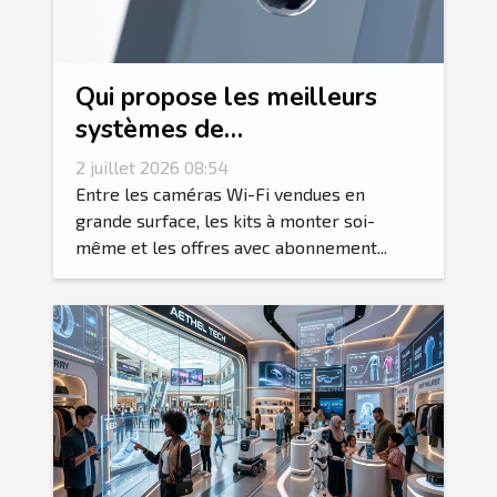
Qui propose les meilleurs
systèmes de
vidéosurveillance dans le Var
2 juillet 2026 08:54
?
Entre les caméras Wi-Fi vendues en
grande surface, les kits à monter soi-
même et les offres avec abonnement...