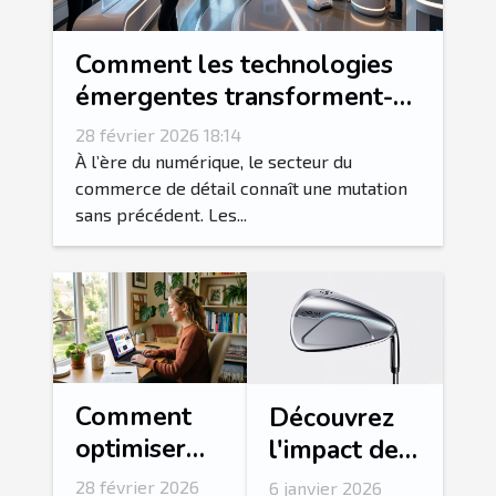
Comment les technologies
émergentes transforment-
elles le secteur du
28 février 2026 18:14
commerce de détail ?
À l’ère du numérique, le secteur du
commerce de détail connaît une mutation
sans précédent. Les...
Comment
Découvrez
optimiser
l'impact de
votre
la
28 février 2026
6 janvier 2026