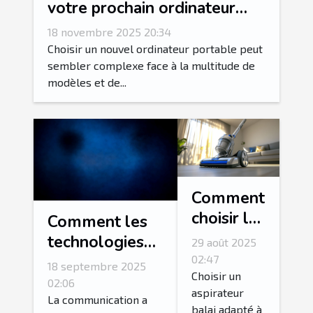
votre prochain ordinateur
portable
18 novembre 2025 20:34
Choisir un nouvel ordinateur portable peut
sembler complexe face à la multitude de
modèles et de...
Comment
choisir le
Comment les
meilleur
technologies
29 août 2025
aspirateur
de dialogue
02:47
18 septembre 2025
balai pour
Choisir un
automatisé
02:06
aspirateur
votre
révolutionnent-
La communication a
balai adapté à