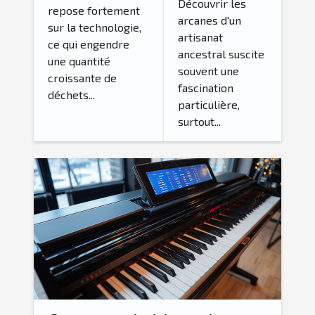
prune
Découvrir les
innovantes
repose fortement
arcanes d'un
japonais et
sur la technologie,
pour un futur
artisanat
ses
ce qui engendre
durable
ancestral suscite
une quantité
bienfaits
souvent une
croissante de
fascination
déchets...
particulière,
surtout...