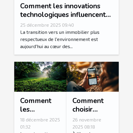
Comment les innovations
technologiques influencent-
elles l'immobilier durable ?
25 décembre 2025 09:40
La transition vers un immobilier plus
respectueux de l'environnement est
aujourd'hui au cœur des...
Comment
Comment
les
choisir
méthodes
l'application
18 décembre 2025
26 novembre
de
de
01:32
2025 08:18