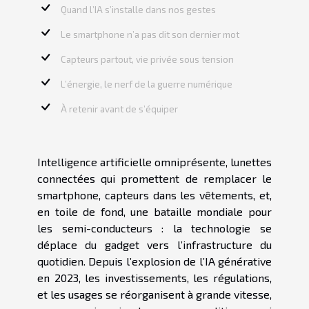
Quand l’IA s’installe dans nos gestes
Le smartphone n’a pas dit son dernier mot
Capteurs partout, vie privée sous tension
L’énergie, le nerf de la guerre numérique
À retenir avant de s’équiper
Intelligence artificielle omniprésente, lunettes
connectées qui promettent de remplacer le
smartphone, capteurs dans les vêtements, et,
en toile de fond, une bataille mondiale pour
les semi-conducteurs : la technologie se
déplace du gadget vers l’infrastructure du
quotidien. Depuis l’explosion de l’IA générative
en 2023, les investissements, les régulations,
et les usages se réorganisent à grande vitesse,