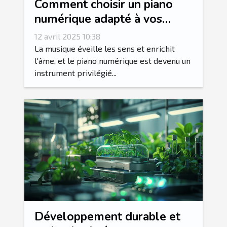
Comment choisir un piano
numérique adapté à vos
besoins ?
12 avril 2025 10:38
La musique éveille les sens et enrichit
l'âme, et le piano numérique est devenu un
instrument privilégié...
Développement durable et