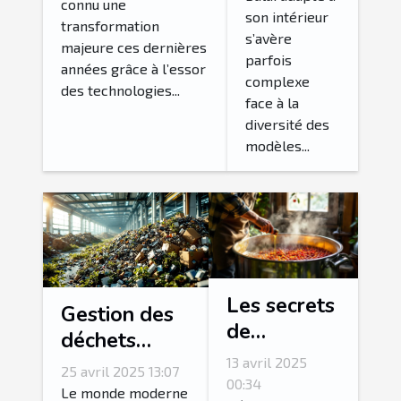
maison ?
connu une
elles la
son intérieur
transformation
communication
s’avère
majeure ces dernières
parfois
?
années grâce à l’essor
complexe
des technologies...
face à la
diversité des
modèles...
Les secrets
Gestion des
de
déchets
fabrication
électroniques
13 avril 2025
25 avril 2025 13:07
du vin de
00:34
solutions
Le monde moderne