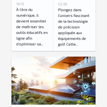
carrière avec
technologie
18:10
02:38
les outils
À l’ère du
de précision
Plongez dans
numérique, il
l’univers fascinant
numériques
dans les
devient essentiel
de la technologie
éducatifs ?
équipements
de maîtriser les
de précision
de golf
outils éducatifs en
appliquée aux
ligne afin
équipements de
d’optimiser sa...
golf. Cette...