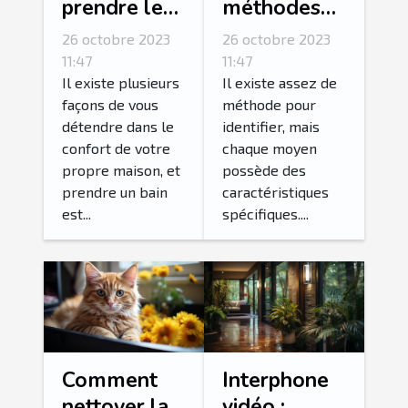
prendre le
méthodes
bain le plus
pour
26 octobre 2023
26 octobre 2023
relaxant de
détecter une
11:47
11:47
votre vie ?
fuite d’eau ?
Il existe plusieurs
Il existe assez de
façons de vous
méthode pour
détendre dans le
identifier, mais
confort de votre
chaque moyen
propre maison, et
possède des
prendre un bain
caractéristiques
est...
spécifiques....
Comment
Interphone
nettoyer la
vidéo :