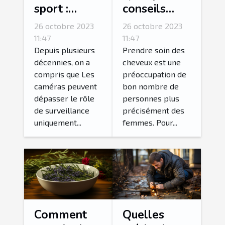
sport :
conseils
parlons-en !
pour
26 octobre 2023
26 octobre 2023
fortifier ses
11:47
11:47
cheveux ?
Depuis plusieurs
Prendre soin des
décennies, on a
cheveux est une
compris que Les
préoccupation de
caméras peuvent
bon nombre de
dépasser le rôle
personnes plus
de surveillance
précisément des
uniquement...
femmes. Pour...
Comment
Quelles