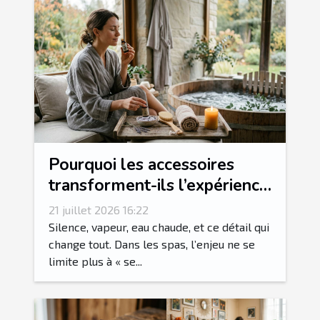
Pourquoi les accessoires
transforment-ils l’expérience
spa en rituel sensoriel ?
21 juillet 2026 16:22
Silence, vapeur, eau chaude, et ce détail qui
change tout. Dans les spas, l’enjeu ne se
limite plus à « se...