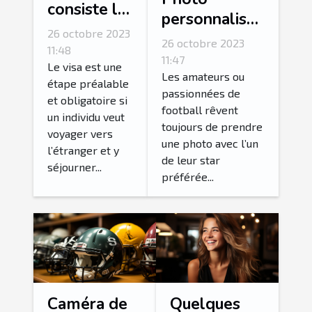
consiste la
personnalisée
procédure
26 octobre 2023
: comment
26 octobre 2023
de
11:48
personnalisé
11:47
demande
Le visa est une
sa photo avec
Les amateurs ou
étape préalable
ESTA ?
passionnées de
l’une de ses
et obligatoire si
football rêvent
stars
un individu veut
toujours de prendre
voyager vers
préférées ?
une photo avec l’un
l’étranger et y
de leur star
séjourner...
préférée...
Caméra de
Quelques