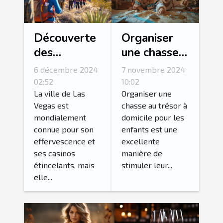
Découverte
Organiser
des
une chasse
merveilles
au trésor
6 décembre 2024
7 novembre 2024
naturelles
thématique
02:52
10:02
autour de
pour enfants
La ville de Las
Organiser une
Vegas est
chasse au trésor à
Las Vegas
à domicile
mondialement
domicile pour les
en excursion
connue pour son
enfants est une
guidée
effervescence et
excellente
ses casinos
manière de
étincelants, mais
stimuler leur...
elle...