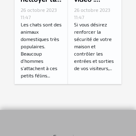
litière de
Comment
26 octobre 2023
26 octobre 2023
son chat ?
réussir son
11:47
11:47
choix ?
Les chats sont des
Si vous désirez
animaux
renforcer la
domestiques très
sécurité de votre
populaires.
maison et
Beaucoup
contrôler les
d’hommes
entrées et sorties
s’attachent à ces
de vos visiteurs,...
petits félins...