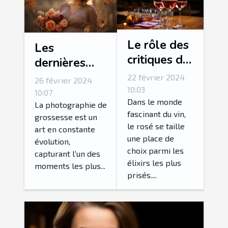
Le rôle des
Les
critiques de
dernières
vin dans la
tendances en
22 février 2024
26 février 2024
valorisation
10:03
matière de
10:07
du rosé
Dans le monde
photographie
La photographie de
fascinant du vin,
grossesse est un
de grossesse
le rosé se taille
art en constante
une place de
évolution,
choix parmi les
capturant l'un des
élixirs les plus
moments les plus...
prisés....