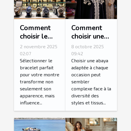
Comment
Comment
choisir le
choisir une
bracelet
abaya
2 novembre 2025
8 octobre 2025
idéal pour
adaptée à
02:07
09:42
votre
chaque
Sélectionner le
Choisir une abaya
bracelet parfait
adaptée à chaque
montre ?
occasion ?
pour votre montre
occasion peut
transforme non
sembler
seulement son
complexe face à la
apparence, mais
diversité des
influence...
styles et tissus...