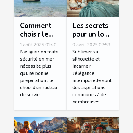
Comment
Les secrets
choisir le
pour un look
bon radeau
glamoureux
1 août 2025 01:40
9 avril 2025 07:58
de survie
avec des
Naviguer en toute
Sublimer sa
pour votre
corsets et
sécurité en mer
silhouette et
nécessite plus
incarner
équipage ?
bustiers
qu’une bonne
l’élégance
préparation ; le
intemporelle sont
choix d’un radeau
des aspirations
de survie...
communes à de
nombreuses...