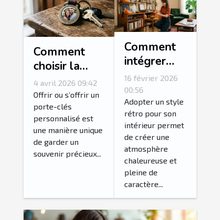
Comment
Comment
intégrer
choisir la
des
photo idéale
16 février 2026
4 avril 2026 09:42
accessoires
00:56
pour votre
Offrir ou s’offrir un
vintage
Adopter un style
porte-clés
porte-clés
rétro pour son
pour un
personnalisé est
personnalisé?
intérieur permet
intérieur
une manière unique
de créer une
de garder un
rétro
atmosphère
souvenir précieux...
authentique
chaleureuse et
?
pleine de
caractère...