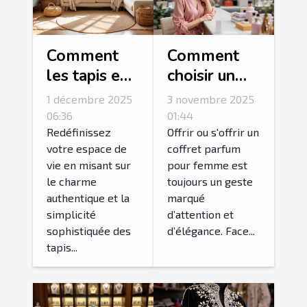
Comment
Comment
les tapis en
choisir un
jute peuvent
coffret
1 décembre 2025
3 novembre 2025
transformer
parfum pour
06:36
01:44
votre
femme idéal
Redéfinissez
Offrir ou s'offrir un
votre espace de
coffret parfum
intérieur ?
?
vie en misant sur
pour femme est
le charme
toujours un geste
authentique et la
marqué
simplicité
d’attention et
sophistiquée des
d’élégance. Face...
tapis...