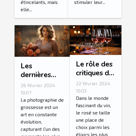
étincelants, mais
stimuler leur...
elle...
Le rôle des
Les
critiques de
dernières
vin dans la
tendances en
22 février 2024
26 février 2024
valorisation
10:03
matière de
10:07
du rosé
Dans le monde
photographie
La photographie de
fascinant du vin,
grossesse est un
de grossesse
le rosé se taille
art en constante
une place de
évolution,
choix parmi les
capturant l'un des
élixirs les plus