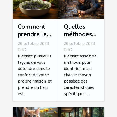
Comment
Quelles
prendre le
méthodes
bain le plus
pour
26 octobre 2023
26 octobre 2023
relaxant de
détecter une
11:47
11:47
votre vie ?
fuite d’eau ?
Il existe plusieurs
Il existe assez de
façons de vous
méthode pour
détendre dans le
identifier, mais
confort de votre
chaque moyen
propre maison, et
possède des
prendre un bain
caractéristiques
est...
spécifiques....