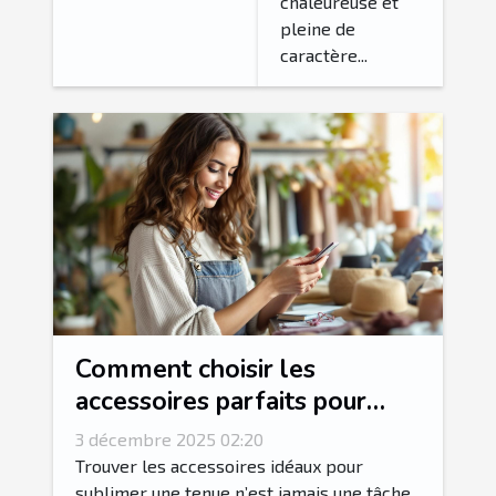
authentique
chaleureuse et
?
pleine de
caractère...
Comment choisir les
accessoires parfaits pour
votre style vestimentaire ?
3 décembre 2025 02:20
Trouver les accessoires idéaux pour
sublimer une tenue n’est jamais une tâche