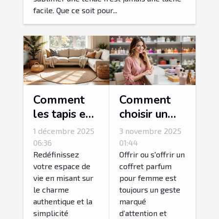
facile. Que ce soit pour...
Comment
Comment
les tapis en
choisir un
jute peuvent
coffret
1 décembre 2025
3 novembre 2025
transformer
parfum pour
06:36
01:44
votre
femme idéal
Redéfinissez
Offrir ou s'offrir un
votre espace de
coffret parfum
intérieur ?
?
vie en misant sur
pour femme est
le charme
toujours un geste
authentique et la
marqué
simplicité
d’attention et