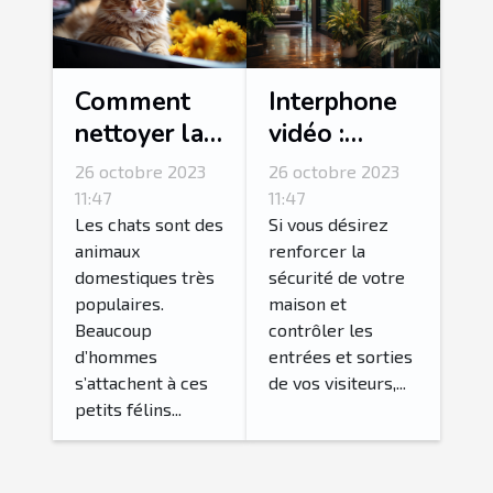
Comment
Interphone
nettoyer la
vidéo :
litière de
Comment
26 octobre 2023
26 octobre 2023
son chat ?
réussir son
11:47
11:47
choix ?
Les chats sont des
Si vous désirez
animaux
renforcer la
domestiques très
sécurité de votre
populaires.
maison et
Beaucoup
contrôler les
d’hommes
entrées et sorties
s’attachent à ces
de vos visiteurs,...
petits félins...