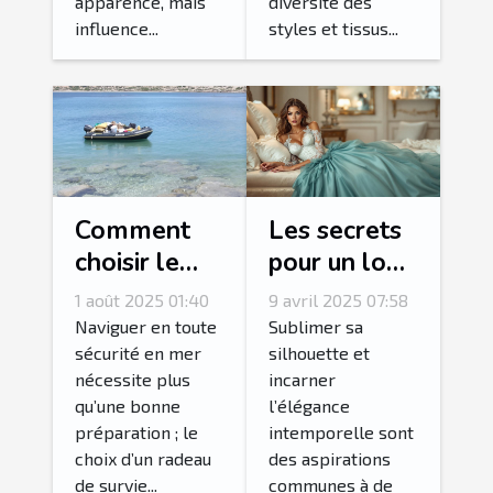
apparence, mais
diversité des
influence...
styles et tissus...
Comment
Les secrets
choisir le
pour un look
bon radeau
glamoureux
1 août 2025 01:40
9 avril 2025 07:58
de survie
avec des
Naviguer en toute
Sublimer sa
pour votre
corsets et
sécurité en mer
silhouette et
nécessite plus
incarner
équipage ?
bustiers
qu’une bonne
l’élégance
préparation ; le
intemporelle sont
choix d’un radeau
des aspirations
de survie...
communes à de