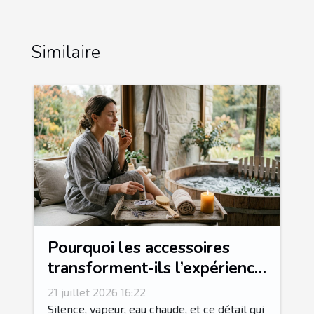
Similaire
Pourquoi les accessoires
transforment-ils l’expérience
spa en rituel sensoriel ?
21 juillet 2026 16:22
Silence, vapeur, eau chaude, et ce détail qui