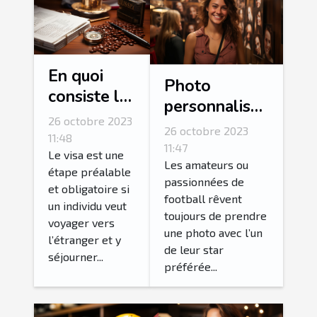
En quoi
Photo
consiste la
personnalisée
procédure
26 octobre 2023
: comment
26 octobre 2023
de
11:48
personnalisé
11:47
demande
Le visa est une
sa photo avec
Les amateurs ou
étape préalable
ESTA ?
passionnées de
l’une de ses
et obligatoire si
football rêvent
stars
un individu veut
toujours de prendre
voyager vers
préférées ?
une photo avec l’un
l’étranger et y
de leur star
séjourner...
préférée...