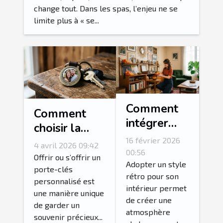
change tout. Dans les spas, l’enjeu ne se
limite plus à « se...
Comment
Comment
intégrer
choisir la
des
photo idéale
16 février 2026
4 avril 2026 09:42
accessoires
00:56
pour votre
Offrir ou s’offrir un
vintage
Adopter un style
porte-clés
porte-clés
rétro pour son
pour un
personnalisé est
personnalisé?
intérieur permet
intérieur
une manière unique
de créer une
de garder un
rétro
atmosphère
souvenir précieux...