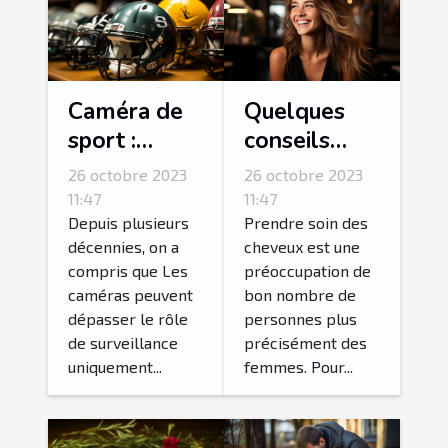
Caméra de
Quelques
sport :
conseils
parlons-en !
pour
26 octobre 2023
26 octobre 2023
fortifier ses
11:47
11:47
cheveux ?
Depuis plusieurs
Prendre soin des
décennies, on a
cheveux est une
compris que Les
préoccupation de
caméras peuvent
bon nombre de
dépasser le rôle
personnes plus
de surveillance
précisément des
uniquement...
femmes. Pour...