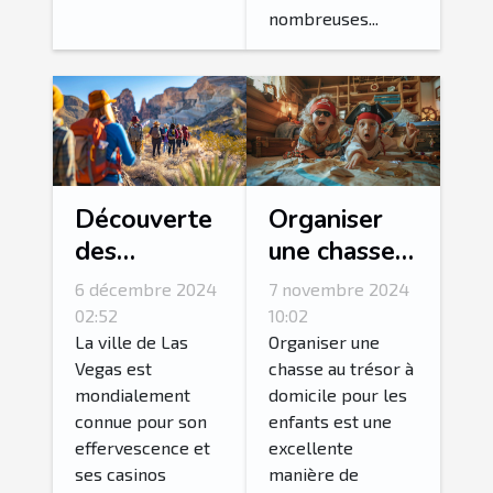
nombreuses...
Découverte
Organiser
des
une chasse
merveilles
au trésor
6 décembre 2024
7 novembre 2024
naturelles
thématique
02:52
10:02
autour de
pour enfants
La ville de Las
Organiser une
Vegas est
chasse au trésor à
Las Vegas
à domicile
mondialement
domicile pour les
en excursion
connue pour son
enfants est une
guidée
effervescence et
excellente
ses casinos
manière de