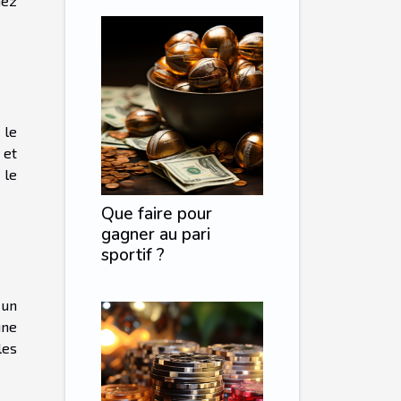
nez
 le
 et
 le
Que faire pour
gagner au pari
sportif ?
 un
une
les