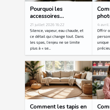
Pourquoi les
Comm
accessoires
phot
transforment-ils
votr
21 juillet 2026 16:22
4 avril
l’expérience spa en
pers
Silence, vapeur, eau chaude, et
Offrir 
rituel sensoriel ?
ce détail qui change tout. Dans
person
les spas, l’enjeu ne se limite
unique 
plus à « se...
précieux
Comment les tapis en
Comm