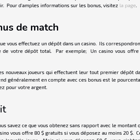
ir. Pour d’amples informations sur les bonus, visitez
la page
.
nus de match
sque vous effectuez un dépôt dans un casino. Ils correspondron
e de votre dépôt total. Par exemple; Un casino vous offre
es nouveaux joueurs qui effectuent leur tout premier dépôt d
prend généralement en compte avec ces bonus est le pourcent
ez pour votre argent.
it
vous savez ce que vous obtenez sans rapport avec le montant 
ino vous offre 80 $ gratuits si vous déposez au moins 20 $. C