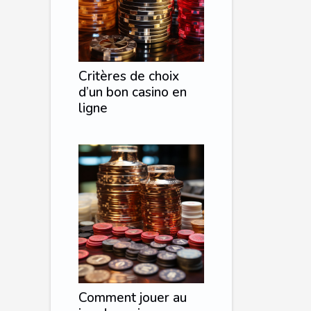
Critères de choix
d’un bon casino en
ligne
Comment jouer au