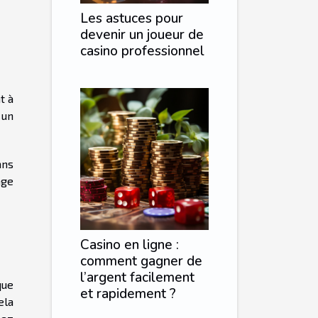
Les astuces pour
devenir un joueur de
casino professionnel
t à
 un
ans
age
Casino en ligne :
comment gagner de
l’argent facilement
que
et rapidement ?
ela