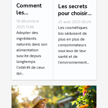
Comment
Les secrets
les
pour choisir
ingrédients
ses
18 décembre
25 août 2025 00:24
naturels
cosmétiques
2025 11:06
Les cosmétiques
favorisent-
Adopter des
bio
bio séduisent de
ingrédients
plus en plus de
ils la perte
efficacement
naturels dans son
consommateurs
de poids ?
?
alimentation
soucieux de leur
suscite depuis
santé et de
longtemps
l’environnement...
l'intérêt de ceux
qui...