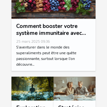
Comment booster votre
système immunitaire avec
des superaliments méconnus
25 mars 2025 09:36
S'aventurer dans le monde des
superaliments peut être une quête
passionnante, surtout lorsque l'on
découvre...