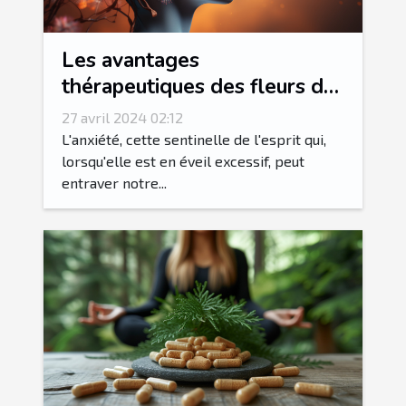
Les avantages
thérapeutiques des fleurs de
CBD sur la gestion de
27 avril 2024 02:12
l'anxiété
L'anxiété, cette sentinelle de l'esprit qui,
lorsqu'elle est en éveil excessif, peut
entraver notre...