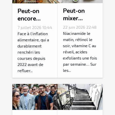
Peut-on
Peut-on
mixer
encore
n’importe
manger sain
22 juin 2026 22:48
7 juillet 2026 10:44
quels actifs
sans
Niacinamide le
Face à l’inflation
dans sa
matin, rétinol le
exploser son
alimentaire, qui a
soir, vitamine C au
durablement
routine
budget au
réveil, acides
renchéri les
visage ?
supermarché
exfoliants une fois
courses depuis
?
par semaine… Sur
2022 avant de
les...
refluer...