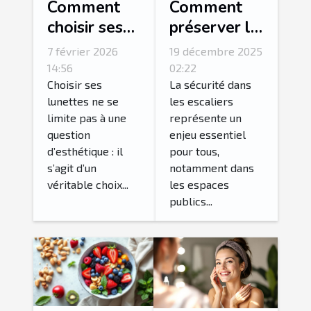
Comment
Comment
choisir ses
préserver la
lunettes
sécurité
7 février 2026
19 décembre 2025
selon son
avec le
14:56
02:22
style de vie
carrelage
Choisir ses
La sécurité dans
lunettes ne se
les escaliers
quotidien ?
d'escalier
limite pas à une
représente un
antidérapant
question
enjeu essentiel
?
d’esthétique : il
pour tous,
s’agit d’un
notamment dans
véritable choix...
les espaces
publics...