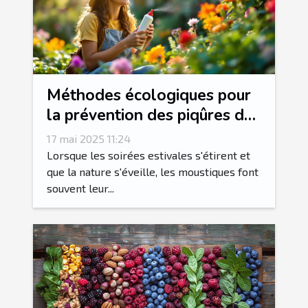
Méthodes écologiques pour
la prévention des piqûres de
moustiques
17 mai 2025 11:24
Lorsque les soirées estivales s'étirent et
que la nature s'éveille, les moustiques font
souvent leur...