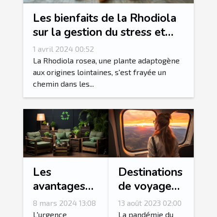
Les bienfaits de la Rhodiola
sur la gestion du stress et
l'amélioration de la
1 avril 2024 00:52
concentration
La Rhodiola rosea, une plante adaptogène
aux origines lointaines, s'est frayée un
chemin dans les...
Les
Destinations
avantages
de voyage
écologiques
les plus
8 mars 2024 13:08
13 août 2023 02:00
du débarras
saines après
L'urgence
La pandémie du