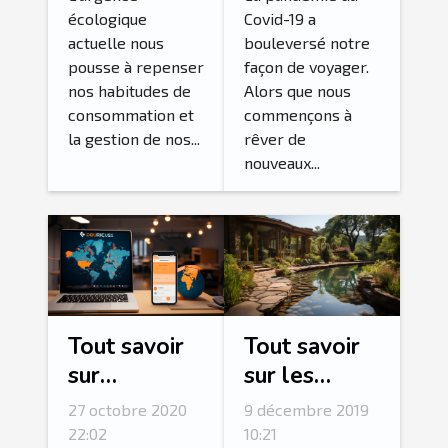
et du
la pandémie
écologique
Covid-19 a
actuelle nous
bouleversé notre
recyclage de
pousse à repenser
façon de voyager.
meubles
nos habitudes de
Alors que nous
consommation et
commençons à
la gestion de nos...
rêver de
nouveaux...
Tout savoir
Tout savoir
sur
sur les
l'utilisation
piscines
27 octobre 2020
9 décembre 2019
de l'Aerius
écologique
22:02
10:21