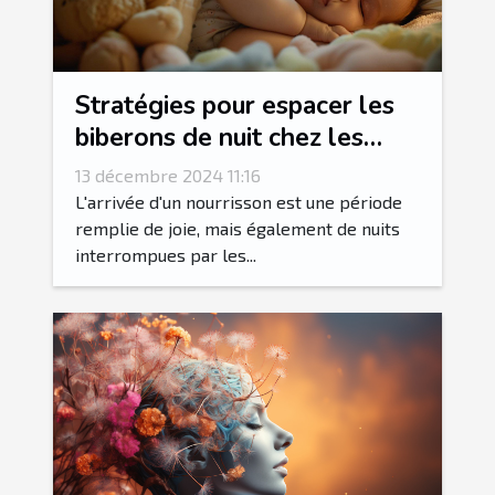
Stratégies pour espacer les
biberons de nuit chez les
nourrissons
13 décembre 2024 11:16
L'arrivée d'un nourrisson est une période
remplie de joie, mais également de nuits
interrompues par les...