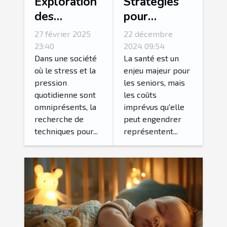
Exploration
Stratégies
des
pour
techniques
minimiser
27 février 2025
22 décembre
avancées de
les coûts
23:40
2024 09:54
magnétisme
imprévus en
Dans une société
La santé est un
où le stress et la
enjeu majeur pour
pour
santé pour
pression
les seniors, mais
améliorer le
les seniors
quotidienne sont
les coûts
bien-être
omniprésents, la
imprévus qu'elle
personnel
recherche de
peut engendrer
techniques pour...
représentent...