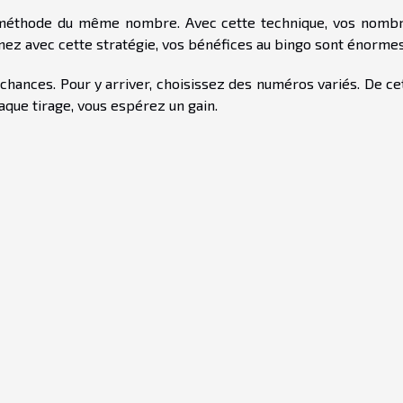
a méthode du même nombre. Avec cette technique, vos nomb
nez avec cette stratégie, vos bénéfices au bingo sont énormes
hances. Pour y arriver, choisissez des numéros variés. De ce
aque tirage, vous espérez un gain.