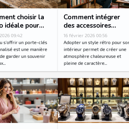
ent choisir la
Comment intégrer
o idéale pour
des accessoires
e porte-clés
vintage pour un
 2026 09:42
16 février 2026 00:56
onnalisé?
intérieur rétro
ou s’offrir un porte-clés
Adopter un style rétro pour so
authentique ?
nalisé est une manière
intérieur permet de créer une
de garder un souvenir
atmosphère chaleureuse et
...
pleine de caractère...