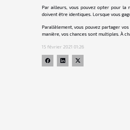
Par ailleurs, vous pouvez opter pour l
doivent être identiques. Lorsque vous gag
Parallèlement, vous pouvez partager vos c
manière, vos chances sont multiples. À ch
15 février 2021 01:26