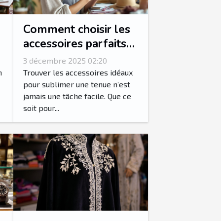
Comment choisir les
accessoires parfaits
pour votre style
3 décembre 2025 02:20
vestimentaire ?
n
Trouver les accessoires idéaux
pour sublimer une tenue n’est
jamais une tâche facile. Que ce
soit pour...