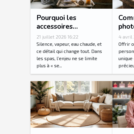
Pourquoi les
Comm
accessoires
phot
transforment-ils
votr
21 juillet 2026 16:22
4 avril
l’expérience spa en
pers
Silence, vapeur, eau chaude, et
Offrir 
rituel sensoriel ?
ce détail qui change tout. Dans
person
les spas, l’enjeu ne se limite
unique 
plus à « se...
précieux